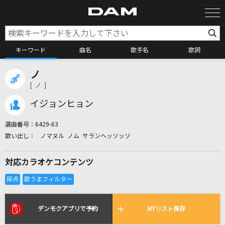
キーワード
曲名
歌手名
歌詞
ノ
カラオケ検索
[ ノ ]
イジョンヒョン
カラオケ店舗検索
選曲番号：
6429-63
ノマヌル ノム サランヘッソッソ
カラオケリクエスト
対応カラオケコンテンツ
全国りれき
リアルタイムで歌われている曲の一覧
デンモクアプリで予約
MYリスト保存