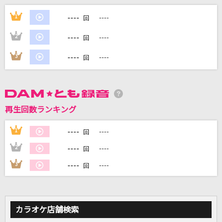
ラストノートしか知らない
----
1
----
回
＝LOVE
----
2
----
回
[プロオケ]いとしき日々よ
----
3
----
回
平井堅
怪獣の花唄
Vaundy
再生回数ランキング
雨とペトラ
----
1
----
回
バルーン
----
2
----
回
もっと見る
----
3
----
回
DAMの新曲・ランキングなど
カラオケ最新情報をチェック！
カラオケ店舗検索