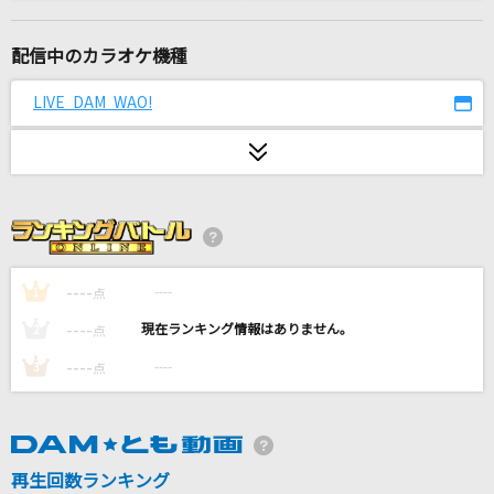
only my railgun
fripSide
配信中のカラオケ機種
YOKAZE
LIVE DAM WAO!
変態紳士クラブ
三銃士
NEWS
ララバイ
RADWIMPS
----
----
1
点
----
----
2
点
[生音]Hello,Again～昔からある場所～
----
----
3
点
MY LITTLE LOVER
残響散歌
Aimer(エメ)
再生回数ランキング