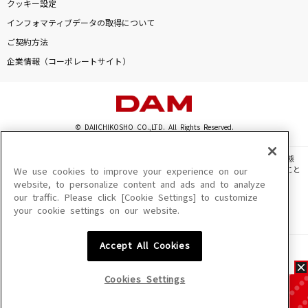
クッキー設定
インフォマティブデータの取得について
ご契約方法
企業情報（コーポレートサイト）
© DAIICHIKOSHO CO.,LTD. All Rights Reserved.
このサイトに掲載されている一切の文章・画像・写真・動画・音声等を、手段や形態
を問わず、著作権法の定める範囲を超えて無断で複製、転載、ファイル化などすること
We use cookies to improve your experience on our
を禁じます。
website, to personalize content and ads and to analyze
our traffic. Please click [Cookie Settings] to customize
楽曲及びコンテンツは、機種によりご利用いただけない場合があります。
your cookie settings on our website.
楽曲及びコンテンツの配信日、配信内容が変更になる場合があります。
楽曲によりMYリスト保存ができない場合があります。
Accept All Cookies
JASRAC許諾番号
6602250213Y31015 6602250112Y38026 6602250240Y31015
6602250241Y45122
Cookies Settings
NexTone許諾番号
ID000002945 ID000002947 ID000002937 ID000002938