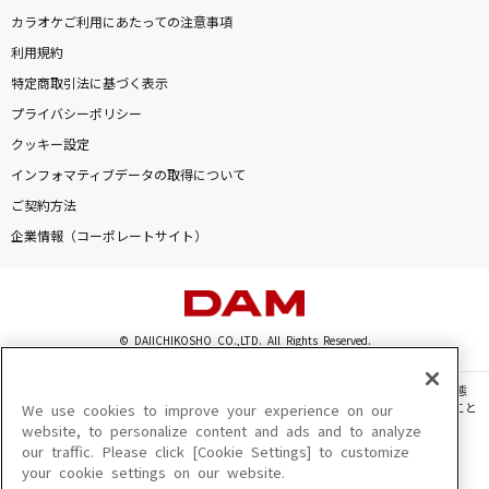
カラオケご利用にあたっての注意事項
利用規約
特定商取引法に基づく表示
プライバシーポリシー
クッキー設定
インフォマティブデータの取得について
ご契約方法
企業情報（コーポレートサイト）
© DAIICHIKOSHO CO.,LTD. All Rights Reserved.
このサイトに掲載されている一切の文章・画像・写真・動画・音声等を、手段や形態
を問わず、著作権法の定める範囲を超えて無断で複製、転載、ファイル化などすること
We use cookies to improve your experience on our
を禁じます。
website, to personalize content and ads and to analyze
our traffic. Please click [Cookie Settings] to customize
楽曲及びコンテンツは、機種によりご利用いただけない場合があります。
your cookie settings on our website.
楽曲及びコンテンツの配信日、配信内容が変更になる場合があります。