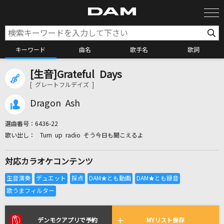
キーワード
曲名
歌手名
歌詞
[生音]Grateful Days
カラオケ検索
[ グレートフルデイズ ]
Dragon Ash
カラオケ店舗検索
選曲番号：
6436-22
Turn up radio そう今日も聞こえるよ
カラオケリクエスト
対応カラオケコンテンツ
全国りれき
リアルタイムで歌われている曲の一覧
デンモクアプリで予約
MYリスト保存