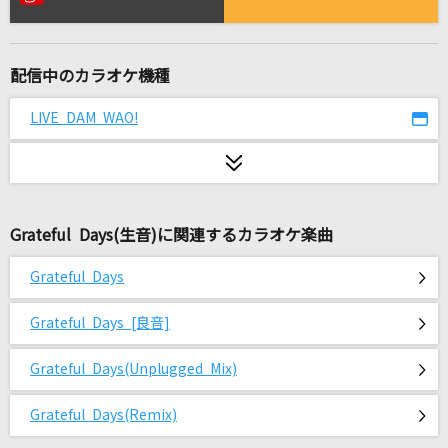
蜂と見世物
さユり
配信中のカラオケ機種
[生音]綾
My Hair is Bad
LIVE DAM WAO!
可愛くてごめん
HoneyWorks feat. かぴ
Grateful Days(生音)に関連するカラオケ楽曲
[生音]ALONES
Aqua Timez
Grateful Days
鏡
Grateful Days [良音]
go!go!vanillas
Grateful Days(Unplugged Mix)
[生音]ただ君に晴れ
ヨルシカ
Grateful Days(Remix)