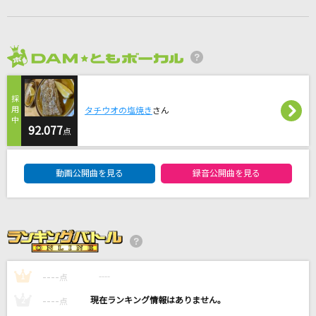
God knows...
涼宮ハルヒ(CV.平野綾)
ロウワー
2026年8月度
ぬゆり
タチウオの塩焼き
さん
secret base～君がくれたもの～
92.077
点
ZONE
DAM★ともボーカルエントリーランキング
世界が終るまでは…
動画公開曲を見る
録音公開曲を見る
WANDS
もっと見る
DAMの新曲・ランキングなど
----
カラオケ最新情報をチェック！
----
1
点
----
----
2
点