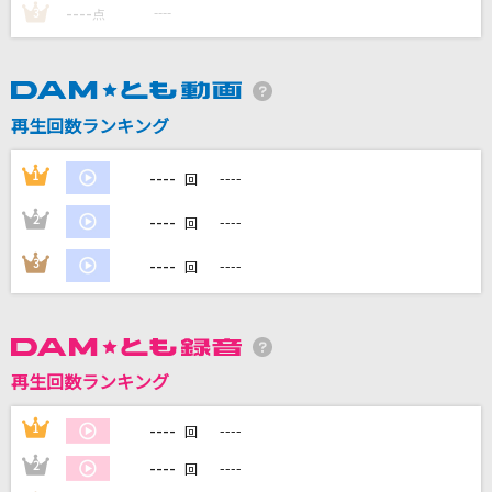
----
----
3
点
DAMに会員登録・ログインして
カラオケをもっと楽しもう！
再生回数ランキング
----
1
----
回
自宅でカラオケ歌い放題！
----
2
----
家族や友達と一緒に！練習にも！
回
----
3
----
回
再生回数ランキング
----
1
----
回
----
2
----
回