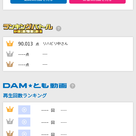
もののけ姫
米良美一
Beautiful
WEST.
90.013
リハビリ中さん
1
点
[生音]雪月花
----
----
2
点
辰巳ゆうと
----
----
3
点
Driver's High(ビデオクリップバージョン)
L'Arc-en-Ciel
もっと見る
再生回数ランキング
----
1
----
回
DAMの新曲・ランキングなど
カラオケ最新情報をチェック！
----
2
----
回
----
3
----
回