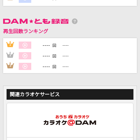
DAMに会員登録・ログインして
カラオケをもっと楽しもう！
再生回数ランキング
----
1
----
回
----
2
----
回
自宅でカラオケ歌い放題！
家族や友達と一緒に！練習にも！
----
3
----
回
関連カラオケサービス