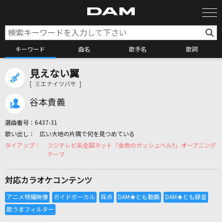
キーワード
曲名
歌手名
歌詞
見えない翼
カラオケ検索
[ ミエナイツバサ ]
谷本貴義
カラオケ店舗検索
選曲番号：
6437-31
広い大地の片隅で何を見つめている
カラオケリクエスト
フジテレビ系全国ネット「金色のガッシュベル!!」オープニング
テーマ
全国りれき
対応カラオケコンテンツ
リアルタイムで歌われている曲の一覧