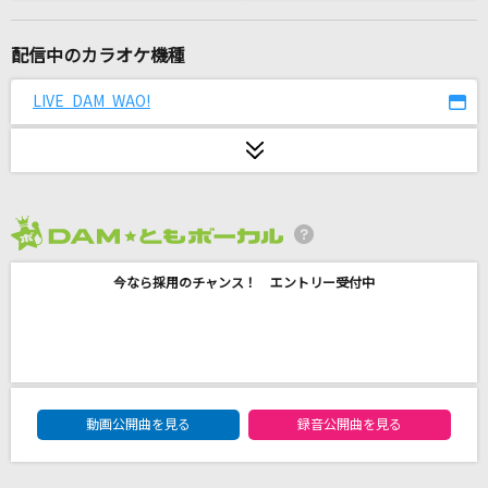
[生音]語りつぐ愛に
薬師丸ひろ子
配信中のカラオケ機種
アイネクライネ
LIVE DAM WAO!
米津玄師
[生音]万里の河
CHAGE & ASKA
2026年8月度
[生音]シルエット
今なら採用のチャンス！ エントリー受付中
KANA-BOON
メリーゴーランド
優里
DAM★ともボーカルエントリーランキング
[生音]夢幻
動画公開曲を見る
録音公開曲を見る
MY FIRST STORY×HYDE