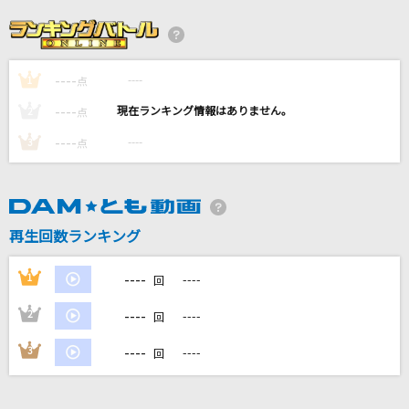
怪獣の花唄
Vaundy
----
----
1
アウトサイダー
点
Eve
----
----
2
点
----
----
3
点
[生音]青と夏
Mrs. GREEN APPLE
エンディング
再生回数ランキング
back number
----
1
----
回
もっと見る
----
2
----
回
DAMの新曲・ランキングなど
----
3
----
回
カラオケ最新情報をチェック！