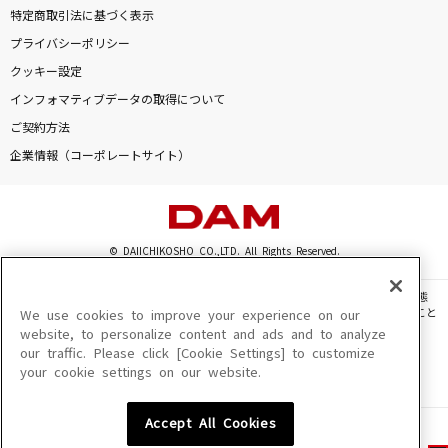
特定商取引法に基づく表示
プライバシーポリシー
クッキー設定
インフォマティブデータの取得について
ご契約方法
企業情報（コーポレートサイト）
© DAIICHIKOSHO CO.,LTD. All Rights Reserved.
このサイトに掲載されている一切の文章・画像・写真・動画・音声等を、手段や形態
を問わず、著作権法の定める範囲を超えて無断で複製、転載、ファイル化などすること
We use cookies to improve your experience on our
を禁じます。
website, to personalize content and ads and to analyze
our traffic. Please click [Cookie Settings] to customize
楽曲及びコンテンツは、機種によりご利用いただけない場合があります。
your cookie settings on our website.
楽曲及びコンテンツの配信日、配信内容が変更になる場合があります。
楽曲によりMYリスト保存ができない場合があります。
Accept All Cookies
JASRAC許諾番号
6602250213Y31015 6602250112Y38026 6602250240Y31015