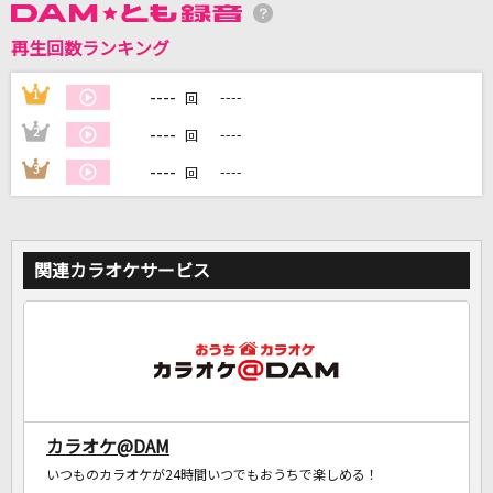
再生回数ランキング
DAMに会員登録・ログインして
カラオケをもっと楽しもう！
----
1
----
回
----
2
----
回
----
3
----
回
自宅でカラオケ歌い放題！
家族や友達と一緒に！練習にも！
関連カラオケサービス
カラオケ@DAM
いつものカラオケが24時間いつでもおうちで楽しめる！