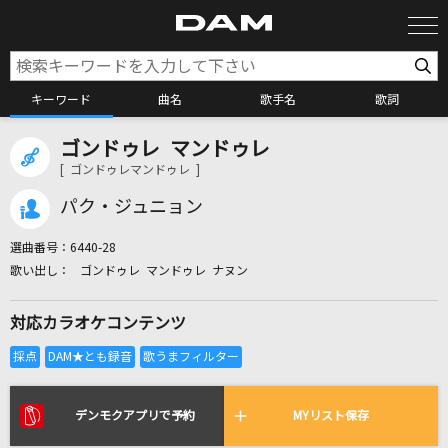
キーワード
曲名
歌手名
歌詞
ゴンドゥレ マンドゥレ
カラオケ検索
[ ゴンドゥレマンドゥレ ]
パク・ジュニョン
カラオケ店舗検索
選曲番号：
6440-28
ゴンドゥレ マンドゥレ ナヌン
カラオケリクエスト
対応カラオケコンテンツ
全国りれき
リアルタイムで歌われている曲の一覧
デンモクアプリで予約
MYリスト保存