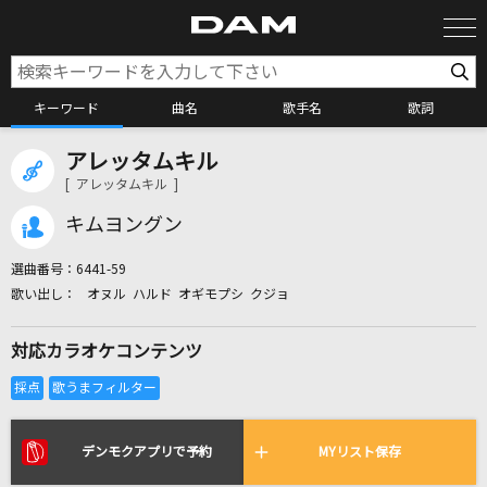
キーワード
曲名
歌手名
歌詞
アレッタムキル
カラオケ検索
[ アレッタムキル ]
キムヨングン
カラオケ店舗検索
選曲番号：
6441-59
オヌル ハルド オギモプシ クジョ
カラオケリクエスト
対応カラオケコンテンツ
全国りれき
リアルタイムで歌われている曲の一覧
デンモクアプリで予約
MYリスト保存