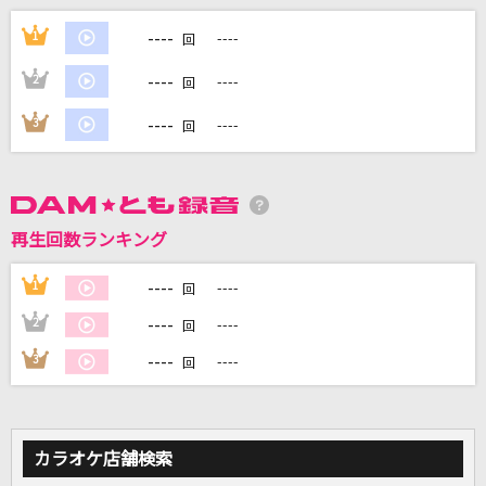
タイプ:ワイルド
----
1
----
回
松本梨香
----
2
----
回
夢をあきらめないで
----
3
----
回
岡村孝子
大きな古時計
平井堅
再生回数ランキング
ドラマツルギー
----
1
----
回
Eve
----
2
----
回
もっと見る
----
3
----
回
DAMの新曲・ランキングなど
カラオケ最新情報をチェック！
カラオケ店舗検索