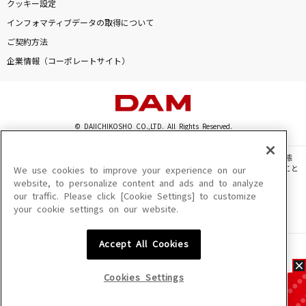
クッキー設定
インフォマティブデータの取得について
ご契約方法
企業情報（コーポレートサイト）
© DAIICHIKOSHO CO.,LTD. All Rights Reserved.
このサイトに掲載されている一切の文章・画像・写真・動画・音声等を、手段や形態
を問わず、著作権法の定める範囲を超えて無断で複製、転載、ファイル化などすること
We use cookies to improve your experience on our
を禁じます。
website, to personalize content and ads and to analyze
our traffic. Please click [Cookie Settings] to customize
楽曲及びコンテンツは、機種によりご利用いただけない場合があります。
your cookie settings on our website.
楽曲及びコンテンツの配信日、配信内容が変更になる場合があります。
楽曲によりMYリスト保存ができない場合があります。
Accept All Cookies
JASRAC許諾番号
6602250213Y31015 6602250112Y38026 6602250240Y31015
6602250241Y45122
Cookies Settings
NexTone許諾番号
ID000002945 ID000002947 ID000002937 ID000002938