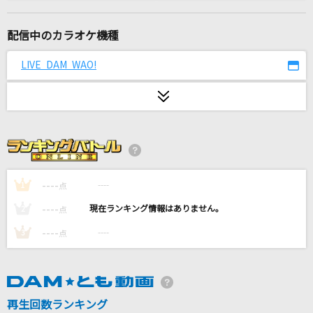
月を追う真夜中
藍井エイル
配信中のカラオケ機種
[生音]TSUNAMI
LIVE DAM WAO!
サザンオールスターズ
[生音]しなやかに歌って
山口百恵
慟哭
工藤静香
----
----
1
点
----
----
2
点
[生音]シルエット
----
----
3
点
KANA-BOON
[生音]イチリンソウ
山本彩
再生回数ランキング