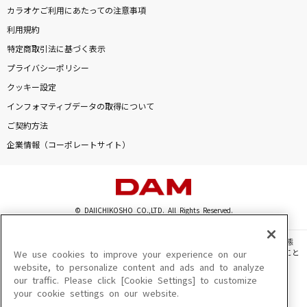
カラオケご利用にあたっての注意事項
利用規約
特定商取引法に基づく表示
プライバシーポリシー
クッキー設定
インフォマティブデータの取得について
ご契約方法
企業情報（コーポレートサイト）
© DAIICHIKOSHO CO.,LTD. All Rights Reserved.
このサイトに掲載されている一切の文章・画像・写真・動画・音声等を、手段や形態
を問わず、著作権法の定める範囲を超えて無断で複製、転載、ファイル化などすること
We use cookies to improve your experience on our
を禁じます。
website, to personalize content and ads and to analyze
our traffic. Please click [Cookie Settings] to customize
楽曲及びコンテンツは、機種によりご利用いただけない場合があります。
your cookie settings on our website.
楽曲及びコンテンツの配信日、配信内容が変更になる場合があります。
楽曲によりMYリスト保存ができない場合があります。