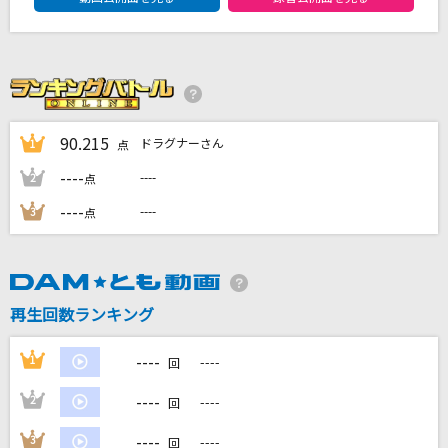
ももいろの鍵
いよわ feat.初音ミク
lulu.
Mrs. GREEN APPLE
90.215
ドラグナーさん
1
点
糸
----
----
2
点
中島みゆき
----
----
3
点
ええじゃないか
WEST.
もっと見る
再生回数ランキング
----
1
----
回
DAMの新曲・ランキングなど
カラオケ最新情報をチェック！
----
2
----
回
----
3
----
回