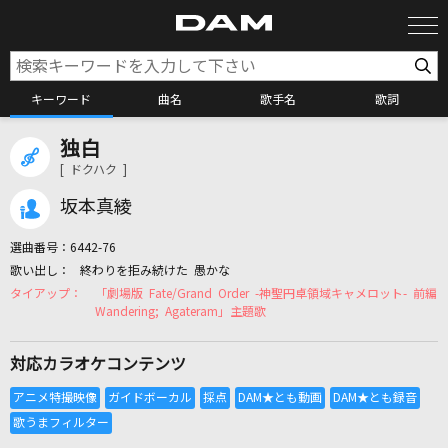
キーワード
曲名
歌手名
歌詞
独白
カラオケ検索
[ ドクハク ]
坂本真綾
カラオケ店舗検索
選曲番号：
6442-76
終わりを拒み続けた 愚かな
カラオケリクエスト
「劇場版 Fate/Grand Order -神聖円卓領域キャメロット- 前編
Wandering; Agateram」主題歌
全国りれき
対応カラオケコンテンツ
リアルタイムで歌われている曲の一覧