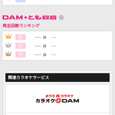
DAMに会員登録・ログインして
カラオケをもっと楽しもう！
再生回数ランキング
----
1
----
回
----
2
----
回
自宅でカラオケ歌い放題！
家族や友達と一緒に！練習にも！
----
3
----
回
関連カラオケサービス