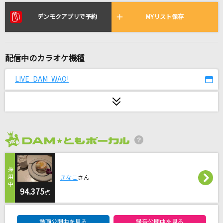
君に叱られた
乃木坂46
デンモクアプリで予約
MYリスト保存
青い果実
山口百恵
配信中のカラオケ機種
[生音]青と夏
LIVE DAM WAO!
Mrs. GREEN APPLE
ロードムービー
チームしゃちほこ
2026年8月度
ひと夏の長さより…
乃木坂46
きなこ
さん
94.375
[生音]瞬間センチメンタル
点
SCANDAL
DAM★ともボーカルエントリーランキング
動画公開曲を見る
録音公開曲を見る