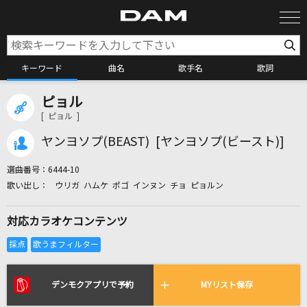
キーワード
曲名
歌手名
歌詞
ピョル
カラオケ検索
[ ピョル ]
ヤンヨソプ(BEAST) [ヤンヨソプ(ビースト)]
カラオケ店舗検索
選曲番号：
6444-10
ウリガ ハムケ ポゴ インヌン チョ ピョルン
カラオケリクエスト
対応カラオケコンテンツ
全国りれき
リアルタイムで歌われている曲の一覧
デンモクアプリで予約
MYリスト保存