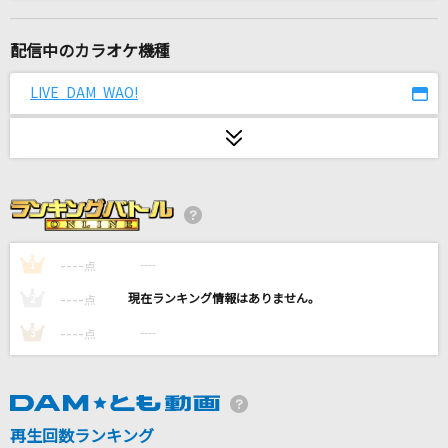
風と町
Mrs. GREEN APPLE
配信中のカラオケ機種
仰げば尊し
LIVE DAM WAO!
唱歌・抒情歌
[プロオケ]カラカラ
結束バンド
[生音]himawari
Mr.Children
----
----
1
点
----
----
2
点
Monopoly
----
----
3
点
乃木坂46
カメレオン
King Gnu
再生回数ランキング