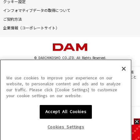
クッキー設定
インフォマティブデータの取得について
ご契約方法
企業情報（コーポレートサイト）
© DAIICHIKOSHO CO.,LTD. All Rights Reserved.
このサイトに掲載されている一切の文章・画像・写真・動画・音声等を、手段や形態
を問わず、著作権法の定める範囲を超えて無断で複製、転載、ファイル化などすること
We use cookies to improve your experience on our
を禁じます。
website, to personalize content and ads and to analyze
our traffic. Please click [Cookie Settings] to customize
楽曲及びコンテンツは、機種によりご利用いただけない場合があります。
your cookie settings on our website.
楽曲及びコンテンツの配信日、配信内容が変更になる場合があります。
楽曲によりMYリスト保存ができない場合があります。
Accept All Cookies
JASRAC許諾番号
6602250213Y31015 6602250112Y38026 6602250240Y31015
6602250241Y45122
Cookies Settings
NexTone許諾番号
ID000002945 ID000002947 ID000002937 ID000002938