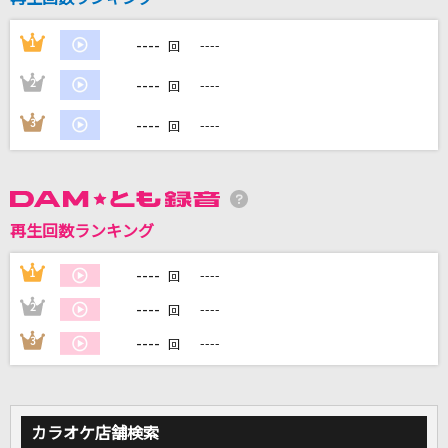
[生音]青の時代
KinKi Kids
----
1
----
回
----
2
----
回
[生音]家路
岩崎宏美(益田宏美)
----
3
----
回
Deep down
Aimer(エメ)
再生回数ランキング
BOW AND ARROW(ビデオクリップバージョン)
米津玄師
----
1
----
回
----
2
----
回
もっと見る
----
3
----
回
DAMの新曲・ランキングなど
カラオケ最新情報をチェック！
カラオケ店舗検索