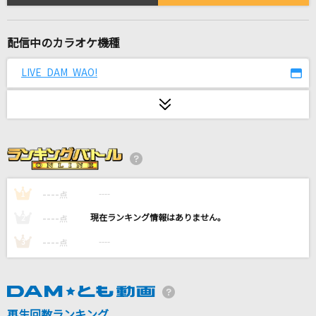
ズルい女
シャ乱Q
配信中のカラオケ機種
[生音]アイノカタチ feat.HIDE(GReeeeN)
LIVE DAM WAO!
Misia
怪獣
サカナクション
WHITE REFLECTION
TWO-MIX
----
----
1
点
----
----
Rusty Nail(ビデオクリップバージョン)
2
点
X JAPAN
----
----
3
点
lulu.
Mrs. GREEN APPLE
再生回数ランキング