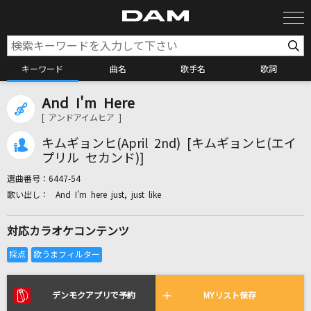
キーワード
曲名
歌手名
歌詞
And I'm Here
カラオケ検索
[ アンドアイムヒア ]
キムギョンヒ(April 2nd) [キムギョンヒ(エイ
カラオケ店舗検索
プリル セカンド)]
選曲番号：
6447-54
And I'm here just, just like
カラオケリクエスト
対応カラオケコンテンツ
全国りれき
リアルタイムで歌われている曲の一覧
デンモクアプリで予約
MYリスト保存