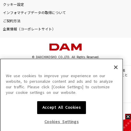
クッキー設定
インフォマティブデータの取得について
ご契約方法
企業情報（コーポレートサイト）
© DAIICHIKOSHO CO.,LTD. All Rights Reserved.
このサイトに掲載されている一切の文章・画像・写真・動画・音声等を、手段や形態
を問わず、著作権法の定める範囲を超えて無断で複製、転載、ファイル化などすること
We use cookies to improve your experience on our
を禁じます。
website, to personalize content and ads and to analyze
our traffic. Please click [Cookie Settings] to customize
楽曲及びコンテンツは、機種によりご利用いただけない場合があります。
your cookie settings on our website.
楽曲及びコンテンツの配信日、配信内容が変更になる場合があります。
楽曲によりMYリスト保存ができない場合があります。
Accept All Cookies
JASRAC許諾番号
6602250213Y31015 6602250112Y38026 6602250240Y31015
6602250241Y45122
Cookies Settings
NexTone許諾番号