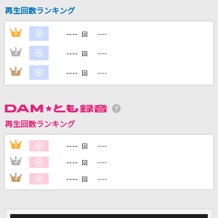
雪の華
再生回数ランキング
徳永英明
----
1
----
回
ヴァンパイア
----
2
----
回
DECO*27
----
3
----
回
レディーレ
バルーン
[生音]ブルーバード
再生回数ランキング
いきものがかり
----
1
----
回
もっと見る
----
2
----
回
----
3
----
回
DAMの新曲・ランキングなど
カラオケ最新情報をチェック！