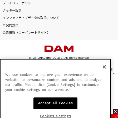
プライバシーポリシー
クッキー設定
インフォマティブデータの取得について
ご契約方法
企業情報（コーポレートサイト）
© DAIICHIKOSHO CO.,LTD. All Rights Reserved.
このサイトに掲載されている一切の文章・画像・写真・動画・音声等を、手段や形態
を問わず、著作権法の定める範囲を超えて無断で複製、転載、ファイル化などすること
We use cookies to improve your experience on our
を禁じます。
website, to personalize content and ads and to analyze
our traffic. Please click [Cookie Settings] to customize
楽曲及びコンテンツは、機種によりご利用いただけない場合があります。
your cookie settings on our website.
楽曲及びコンテンツの配信日、配信内容が変更になる場合があります。
楽曲によりMYリスト保存ができない場合があります。
Accept All Cookies
JASRAC許諾番号
6602250213Y31015 6602250112Y38026 6602250240Y31015
6602250241Y45122
Cookies Settings