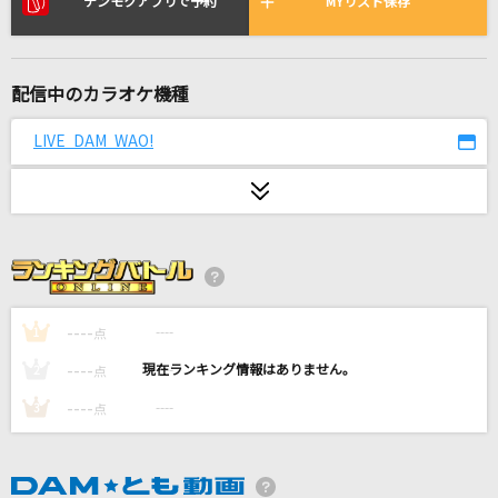
デンモクアプリで予約
MYリスト保存
SAKURAドロップス
宇多田ヒカル
[生音]喝采
配信中のカラオケ機種
ちあきなおみ
LIVE DAM WAO!
まちぶせ
三木聖子
ガラス越しに消えた夏
鈴木雅之
----
----
1
点
sweet timer
----
----
2
点
iLiFE!
----
----
3
点
プラネタリウム
大塚 愛