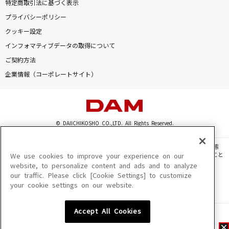
特定商取引法に基づく表示
プライバシーポリシー
クッキー設定
インフォマティブデータの取得について
ご契約方法
企業情報（コーポレートサイト）
© DAIICHIKOSHO CO.,LTD. All Rights Reserved.
このサイトに掲載されている一切の文章・画像・写真・動画・音声等を、手段や形態
を問わず、著作権法の定める範囲を超えて無断で複製、転載、ファイル化などすること
We use cookies to improve your experience on our
を禁じます。
website, to personalize content and ads and to analyze
our traffic. Please click [Cookie Settings] to customize
楽曲及びコンテンツは、機種によりご利用いただけない場合があります。
your cookie settings on our website.
楽曲及びコンテンツの配信日、配信内容が変更になる場合があります。
楽曲によりMYリスト保存ができない場合があります。
Accept All Cookies
JASRAC許諾番号
6602250213Y31015 6602250112Y38026 6602250240Y31015
6602250241Y45122