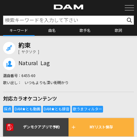
キーワード
曲名
歌手名
歌詞
約束
カラオケ検索
[ ヤクソク ]
Natural Lag
カラオケ店舗検索
選曲番号：
6455-60
いつもよりも深い街明かり
カラオケリクエスト
対応カラオケコンテンツ
全国りれき
リアルタイムで歌われている曲の一覧
デンモクアプリで予約
MYリスト保存