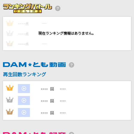
BEYOND THE TIME
TM NETWORK(TMN)
----
----
1
点
----
クエスチョン
----
2
点
meiyo
----
----
3
点
[生音]それを愛と呼ぶなら
Uru
再生回数ランキング
栄光の架橋
ゆず
----
1
----
回
もっと見る
----
2
----
回
----
3
----
回
DAMの新曲・ランキングなど
カラオケ最新情報をチェック！