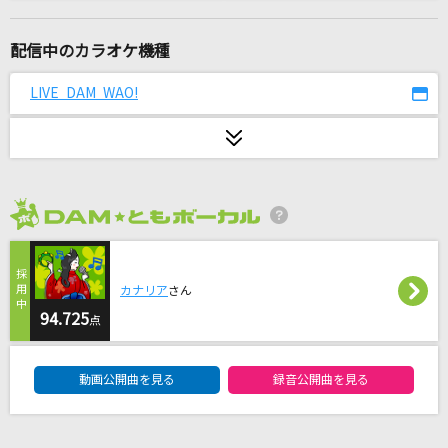
届カナイ愛ト知ッテイタノニ 抑エキレズニ愛シ
続ケタ…
配信中のカラオケ機種
GACKT(Gackt)
LIVE DAM WAO!
僕らの音
Mr.Children
[生音]狙いうち
山本リンダ
2026年8月度
Always
西野カナ
カナリア
さん
94.725
点
わたしに花束
DAM★ともボーカルエントリーランキング
Ado
動画公開曲を見る
録音公開曲を見る
ライラック
Mrs. GREEN APPLE