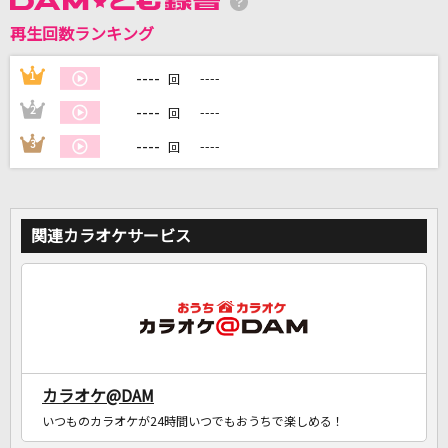
再生回数ランキング
----
1
----
DAMに会員登録・ログインして
回
カラオケをもっと楽しもう！
----
2
----
回
----
3
----
回
自宅でカラオケ歌い放題！
家族や友達と一緒に！練習にも！
関連カラオケサービス
カラオケ@DAM
いつものカラオケが24時間いつでもおうちで楽しめる！