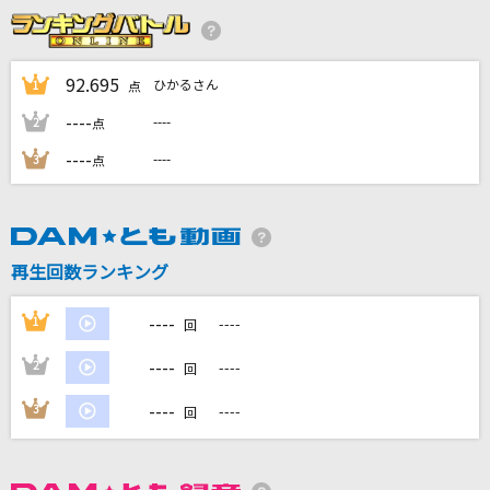
[生音]粉雪
レミオロメン
92.695
ひかるさん
1
点
ホウキ雲
----
----
2
点
RYTHEM
----
----
3
点
[生音]メリールー
SIX LOUNGE
アイノカタチ feat.HIDE(GReeeeN)
再生回数ランキング
Misia
----
1
----
回
もっと見る
----
2
----
回
DAMの新曲・ランキングなど
----
3
----
回
カラオケ最新情報をチェック！