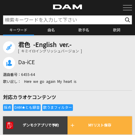
キーワード
曲名
歌手名
歌詞
君色 -English ver.-
カラオケ検索
[ キミイロイングリッシュバージョン ]
Da-iCE
カラオケ店舗検索
選曲番号：
6455-64
Here we go again My heart is
カラオケリクエスト
対応カラオケコンテンツ
全国りれき
リアルタイムで歌われている曲の一覧
デンモクアプリで予約
MYリスト保存