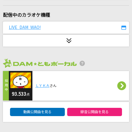
[生音]YELL
いきものがかり
配信中のカラオケ機種
[生音]シルエット
LIVE DAM WAO!
KANA-BOON
リコリス
THE ORAL CIGARETTES
2026年8月度
SERIOUS
Snow Man
ＬＹＫＡ
さん
正解
93.533
点
RADWIMPS
DAM★ともボーカルエントリーランキング
動画公開曲を見る
録音公開曲を見る
ここにはないもの
乃木坂46