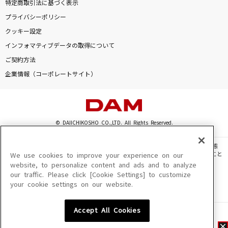
特定商取引法に基づく表示
プライバシーポリシー
クッキー設定
インフォマティブデータの取得について
ご契約方法
企業情報（コーポレートサイト）
© DAIICHIKOSHO CO.,LTD. All Rights Reserved.
このサイトに掲載されている一切の文章・画像・写真・動画・音声等を、手段や形態
を問わず、著作権法の定める範囲を超えて無断で複製、転載、ファイル化などすること
We use cookies to improve your experience on our
を禁じます。
website, to personalize content and ads and to analyze
our traffic. Please click [Cookie Settings] to customize
楽曲及びコンテンツは、機種によりご利用いただけない場合があります。
your cookie settings on our website.
楽曲及びコンテンツの配信日、配信内容が変更になる場合があります。
楽曲によりMYリスト保存ができない場合があります。
Accept All Cookies
JASRAC許諾番号
6602250213Y31015 6602250112Y38026 6602250240Y31015
6602250241Y45122