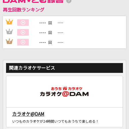
再生回数ランキング
DAMに会員登録・ログインして
カラオケをもっと楽しもう！
----
1
----
回
----
2
----
回
----
3
----
回
自宅でカラオケ歌い放題！
家族や友達と一緒に！練習にも！
関連カラオケサービス
カラオケ@DAM
いつものカラオケが24時間いつでもおうちで楽しめる！