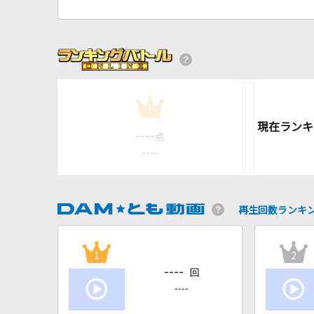
1
----
点
----
再生回数ランキ
1
2
----
回
----