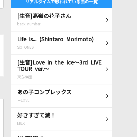
リアルタイムで歌われている曲の一覧
[生音]高嶺の花子さん
back number
Life is... (Shintaro Morimoto)
SixTONES
[生音]Love in the Ice～3rd LIVE
TOUR ver.～
東方神起
あの子コンプレックス
＝LOVE
好きすぎて滅！
M!LK