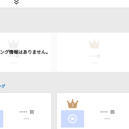
2
3
----
----
点
点
----
----
ング
3
----
----
回
回
----
----