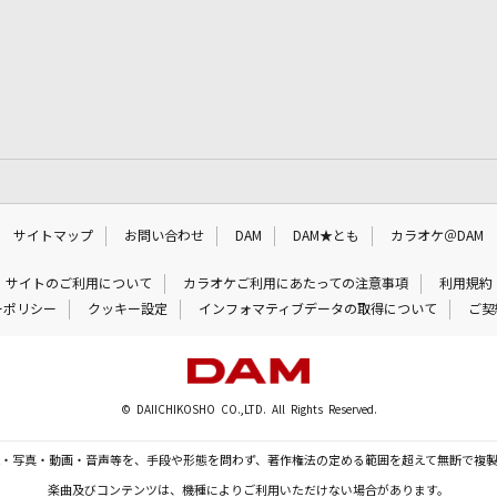
サイトマップ
お問い合わせ
DAM
DAM★とも
カラオケ＠DAM
サイトのご利用について
カラオケご利用にあたっての注意事項
利用規約
ーポリシー
クッキー設定
インフォマティブデータの取得について
ご契
© DAIICHIKOSHO CO.,LTD. All Rights Reserved.
・写真・動画・音声等を、手段や形態を問わず、著作権法の定める範囲を超えて無断で複
楽曲及びコンテンツは、機種によりご利用いただけない場合があります。