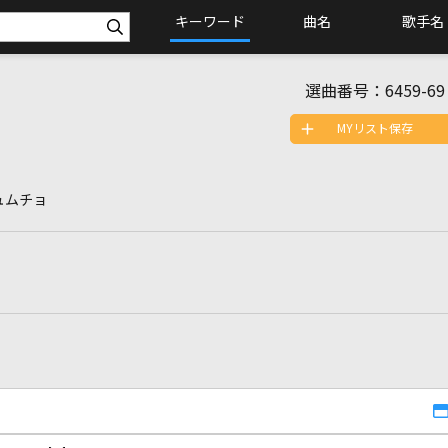
キーワード
曲名
歌手名
選曲番号：
6459-69
MYリスト保存
ュムチョ