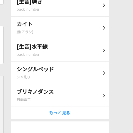
[生音]瞬き
back number
カイト
嵐(アラシ)
[生音]水平線
back number
シングルベッド
シャ乱Q
ブリキノダンス
日向電工
もっと見る