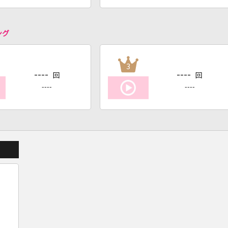
ング
3
----
----
回
回
----
----