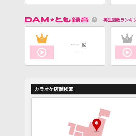
再生回数ランキ
1
2
----
回
----
カラオケ店舗検索