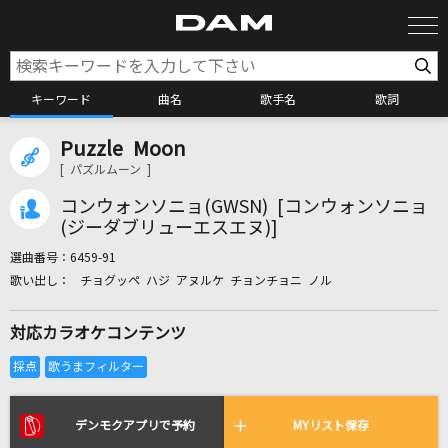
キーワード
曲名
歌手名
歌詞
Puzzle Moon
カラオケ検索
[ パズルムーン ]
コンウォンソニョ(GWSN) [コンウォンソニョ
カラオケ店舗検索
(ジーダブリューエスエヌ)]
選曲番号：
6459-91
チョグッペ ハジ アヌルケ チョンチョニ ノル
カラオケリクエスト
対応カラオケコンテンツ
全国りれき
リアルタイムで歌われている曲の一覧
デンモクアプリで予約
MYリスト保存