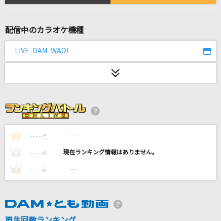
[生音]THE DAY
ポルノグラフィティ
配信中のカラオケ機種
ケセラセラ
LIVE DAM WAO!
Mrs. GREEN APPLE
HAPPY-END
玉井詩織
愛し君へ
森山直太朗(直太朗)
----
----
1
点
----
----
Pretender
2
点
Official髭男dism
----
----
3
点
[生音]楓
スピッツ
再生回数ランキング