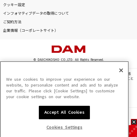
クッキー設定
インフォマティブデータの取得について
ご契約方法
企業情報（コーポレートサイト）
© DAIICHIKOSHO CO.,LTD. All Rights Reserved.
このサイトに掲載されている一切の文章・画像・写真・動画・音声等を、手段や形態
を問わず、著作権法の定める範囲を超えて無断で複製、転載、ファイル化などすること
We use cookies to improve your experience on our
を禁じます。
website, to personalize content and ads and to analyze
our traffic. Please click [Cookie Settings] to customize
楽曲及びコンテンツは、機種によりご利用いただけない場合があります。
your cookie settings on our website.
楽曲及びコンテンツの配信日、配信内容が変更になる場合があります。
楽曲によりMYリスト保存ができない場合があります。
Accept All Cookies
JASRAC許諾番号
6602250213Y31015 6602250112Y38026 6602250240Y31015
6602250241Y45122
Cookies Settings
NexTone許諾番号