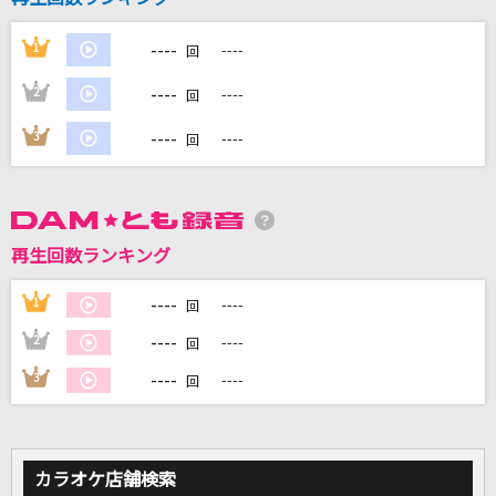
[良音]愛のままにわがままに 僕は君だけを傷つ
けない
----
1
----
回
B'z
----
2
----
回
BONBON GiRL
----
3
----
回
SARM
ワールドイズマイン CPK! Remix (かぐや&月見
ヤチヨ ver.)
再生回数ランキング
かぐや(cv.夏吉ゆうこ)、月見ヤチヨ(cv.早見沙織)
----
1
----
回
睡蓮花
----
2
----
回
湘南乃風
----
3
----
回
もっと見る
DAMの新曲・ランキングなど
カラオケ店舗検索
カラオケ最新情報をチェック！