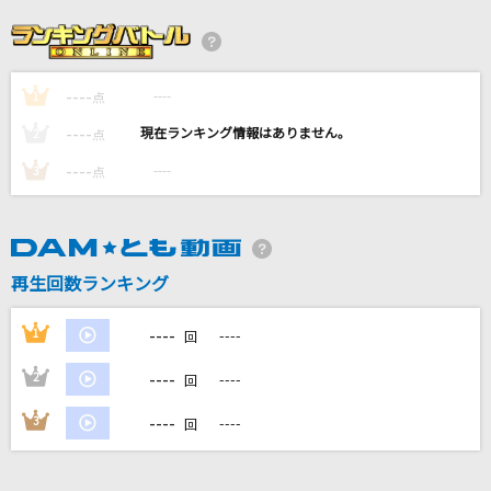
マトリョシカ
ハチ feat.初音ミク・GUMI
----
----
1
[生音]水に咲く花・支笏湖へ
点
水森かおり
----
----
2
点
----
----
3
点
僕の贈りもの
オフコース
好きじゃないよ
再生回数ランキング
ヤングスキニー
----
1
----
回
もっと見る
----
2
----
回
DAMの新曲・ランキングなど
----
3
----
回
カラオケ最新情報をチェック！