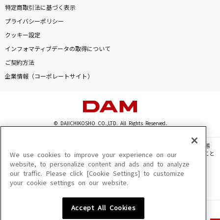
特定商取引法に基づく表示
プライバシーポリシー
クッキー設定
インフォマティブデータの取得について
ご契約方法
企業情報（コーポレートサイト）
© DAIICHIKOSHO CO.,LTD. All Rights Reserved.
このサイトに掲載されている一切の文章・画像・写真・動画・音声等を、手段や形態
を問わず、著作権法の定める範囲を超えて無断で複製、転載、ファイル化などすること
We use cookies to improve your experience on our
を禁じます。
website, to personalize content and ads and to analyze
our traffic. Please click [Cookie Settings] to customize
楽曲及びコンテンツは、機種によりご利用いただけない場合があります。
your cookie settings on our website.
楽曲及びコンテンツの配信日、配信内容が変更になる場合があります。
楽曲によりMYリスト保存ができない場合があります。
Accept All Cookies
JASRAC許諾番号
6602250213Y31015 6602250112Y38026 6602250240Y31015