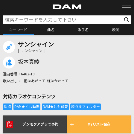
キーワード
曲名
歌手名
歌詞
サンシャイン
カラオケ検索
[ サンシャイン ]
坂本真綾
カラオケ店舗検索
選曲番号：
6462-19
雨はあがって 虹はかかって
カラオケリクエスト
対応カラオケコンテンツ
全国りれき
リアルタイムで歌われている曲の一覧
デンモクアプリで予約
MYリスト保存