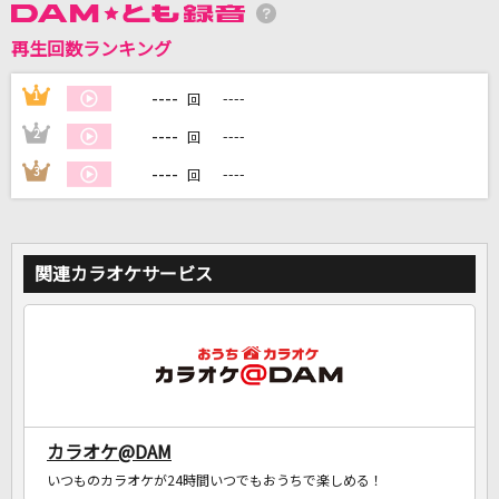
再生回数ランキング
DAMに会員登録・ログインして
カラオケをもっと楽しもう！
----
1
----
回
----
2
----
回
----
3
----
回
自宅でカラオケ歌い放題！
家族や友達と一緒に！練習にも！
関連カラオケサービス
カラオケ@DAM
いつものカラオケが24時間いつでもおうちで楽しめる！