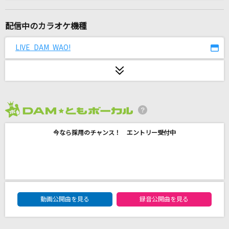
[生音]HAPPY BIRTHDAY
back number
配信中のカラオケ機種
エイリアンエイリアン
LIVE DAM WAO!
ナユタン星人
ダーリン
Mrs. GREEN APPLE
2026年8月度
爆裂愛してる
今なら採用のチャンス！ エントリー受付中
M!LK
凛として咲く花の如く ～ひなビタ♪ edition～
日向美ビタースイーツ♪
DAM★ともボーカルエントリーランキング
わたがし
動画公開曲を見る
録音公開曲を見る
back number