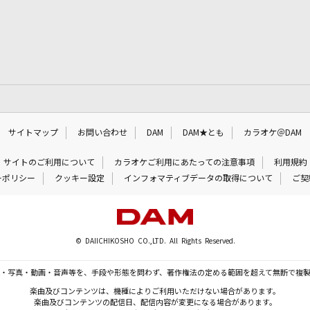
サイトマップ
お問い合わせ
DAM
DAM★とも
カラオケ＠DAM
サイトのご利用について
カラオケご利用にあたっての注意事項
利用規約
ーポリシー
クッキー設定
インフォマティブデータの取得について
ご契
© DAIICHIKOSHO CO.,LTD. All Rights Reserved.
・写真・動画・音声等を、手段や形態を問わず、著作権法の定める範囲を超えて無断で複
楽曲及びコンテンツは、機種によりご利用いただけない場合があります。
楽曲及びコンテンツの配信日、配信内容が変更になる場合があります。