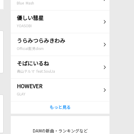
Blue Mash
優しい彗星
YOASOBI
うらみつらみきわみ
Official髭男dism
そばにいるね
青山テルマ feat.SoulJa
HOWEVER
GLAY
もっと見る
DAMの新曲・ランキングなど