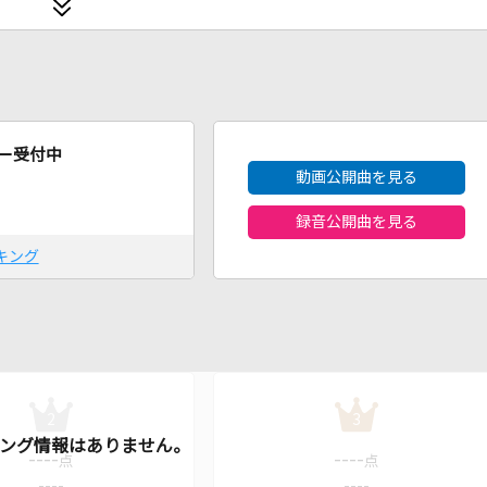
2026年8月度
ー受付中
動画公開曲を見る
録音公開曲を見る
キング
2
3
----
----
点
点
----
----