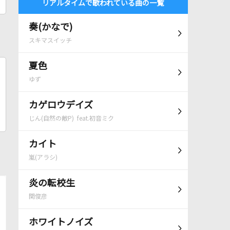
リアルタイムで歌われている曲の一覧
奏(かなで)
スキマスイッチ
夏色
ゆず
カゲロウデイズ
じん(自然の敵P) feat.初音ミク
カイト
嵐(アラシ)
炎の転校生
関俊彦
ホワイトノイズ