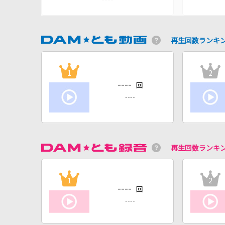
再生回数ランキ
1
2
----
回
----
再生回数ランキ
1
2
----
回
----