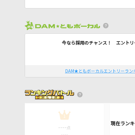
今なら採用のチャンス！ エントリ
DAM★ともボーカルエントリーラン
1
----
点
----