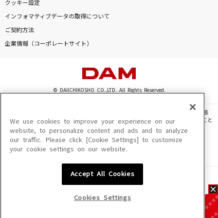
クッキー設定
インフォマティブデータの取得について
ご契約方法
企業情報（コーポレートサイト）
© DAIICHIKOSHO CO.,LTD. All Rights Reserved.
このサイトに掲載されている一切の文章・画像・写真・動画・音声等を、手段や形態
を問わず、著作権法の定める範囲を超えて無断で複製、転載、ファイル化などすること
We use cookies to improve your experience on our
を禁じます。
website, to personalize content and ads and to analyze
our traffic. Please click [Cookie Settings] to customize
楽曲及びコンテンツは、機種によりご利用いただけない場合があります。
your cookie settings on our website.
楽曲及びコンテンツの配信日、配信内容が変更になる場合があります。
楽曲によりMYリスト保存ができない場合があります。
Accept All Cookies
JASRAC許諾番号
6602250213Y31015 6602250112Y38026 6602250240Y31015
6602250241Y45122
Cookies Settings
NexTone許諾番号
ID000002945 ID000002947 ID000002937 ID000002938