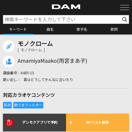
キーワード
曲名
歌手名
歌詞
モノクローム
カラオケ検索
[ モノクローム ]
AmamiyaMaako(雨宮まあ子)
カラオケ店舗検索
選曲番号：
6485-15
君はどうしてそんなに泣いたり
カラオケリクエスト
対応カラオケコンテンツ
全国りれき
リアルタイムで歌われている曲の一覧
デンモクアプリで予約
MYリスト保存