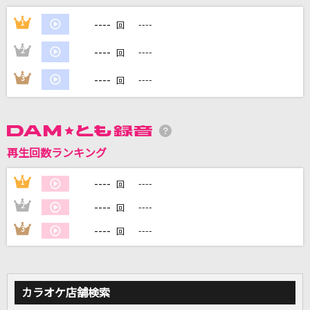
[生音]あの唄はもう唄わないのですか
----
1
----
回
風
----
2
----
回
[生音]more than words
----
3
----
回
羊文学
私は最強 (ウタ from ONE PIECE FILM RED)
Ado
再生回数ランキング
[良音]ロマンス
----
1
----
回
PENICILLIN
----
2
----
回
もっと見る
----
3
----
回
DAMの新曲・ランキングなど
カラオケ最新情報をチェック！
カラオケ店舗検索