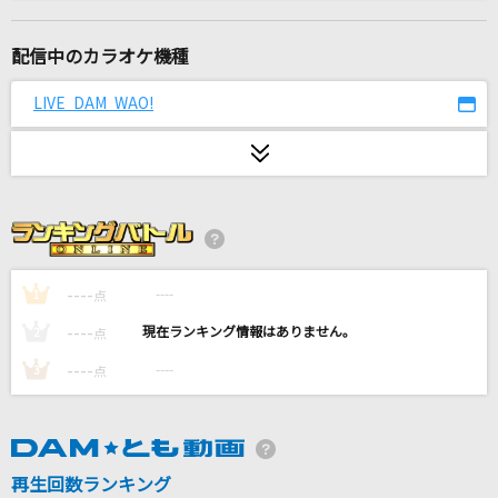
モエチャッカファイア
弌誠
配信中のカラオケ機種
Lemon
LIVE DAM WAO!
米津玄師
好きすぎて滅！
M!LK
オレンジ
川崎鷹也
----
----
1
点
----
----
2
点
革命道中
----
----
3
点
アイナ・ジ・エンド
夢のありか ～realize your dream～
2HEARTS
再生回数ランキング