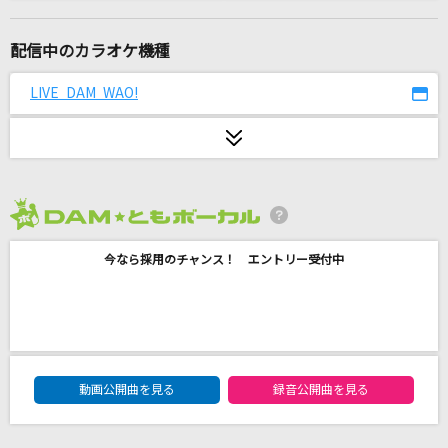
花になって(TVアニメ『薬屋のひとりごと』バー
ジョン)
配信中のカラオケ機種
緑黄色社会
LIVE DAM WAO!
愛々
森山直太朗(直太朗)
[生音]鳥の詩(Animelo Summer Live 2016 刻-
TOKI-Ver.)
2026年8月度
Lia
今なら採用のチャンス！ エントリー受付中
バニー
すりぃ
池袋サンシャイン
DAM★ともボーカルエントリーランキング
WHITE JAM
動画公開曲を見る
録音公開曲を見る
[生音]ツキミソウ