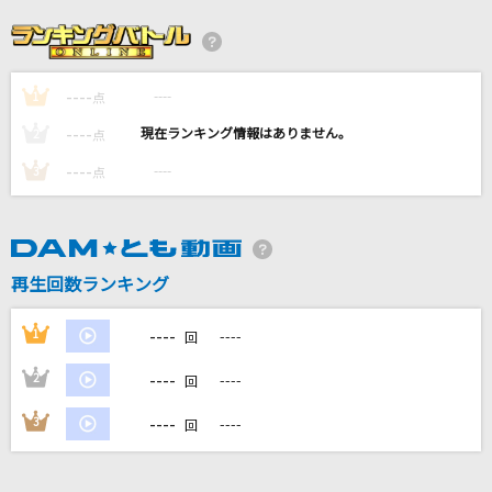
Novelbright
風になる
つじあやの
----
----
1
点
----
----
2
点
季節は次々死んでいく
----
----
3
点
amazarashi
[生音]アニマロッサ
ポルノグラフィティ
再生回数ランキング
lulu.
----
1
----
回
Mrs. GREEN APPLE
----
2
----
回
もっと見る
----
3
----
回
DAMの新曲・ランキングなど
カラオケ最新情報をチェック！