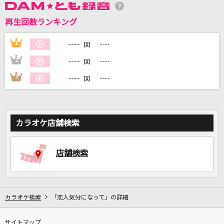
再生回数ランキング
----
1
----
回
DAMに会員登録・ログインして
カラオケをもっと楽しもう！
----
2
----
回
----
3
----
回
自宅でカラオケ歌い放題！
家族や友達と一緒に！練習にも！
カラオケ店舗検索
店舗検索
カラオケ検索
「恋人気分になって」の詳細
サイトマップ