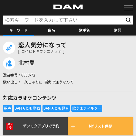
キーワード
曲名
歌手名
歌詞
恋人気分になって
カラオケ検索
[ コイビトキブンニナッテ ]
北村愛
カラオケ店舗検索
選曲番号：
6503-72
久しぶりに 街角で逢うなんて
カラオケリクエスト
対応カラオケコンテンツ
全国りれき
リアルタイムで歌われている曲の一覧
デンモクアプリで予約
MYリスト保存