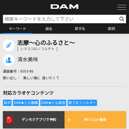
キーワード
曲名
歌手名
歌詞
志摩～心のふるさと～
カラオケ検索
[ シマココロノフルサト ]
清水美咲
カラオケ店舗検索
選曲番号：
6503-86
美しい海に 逢いたくて
カラオケリクエスト
対応カラオケコンテンツ
全国りれき
リアルタイムで歌われている曲の一覧
デンモクアプリで予約
MYリスト保存