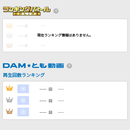
神のまにまに
れるりり feat.初音ミク、鏡音リン、GUMI
----
----
1
Five
点
嵐(アラシ)
----
----
2
点
----
----
3
点
[生音]Love so sweet
嵐(アラシ)
[生音]サイレント・イヴ
再生回数ランキング
辛島美登里
----
1
----
回
もっと見る
----
2
----
回
DAMの新曲・ランキングなど
----
3
----
回
カラオケ最新情報をチェック！