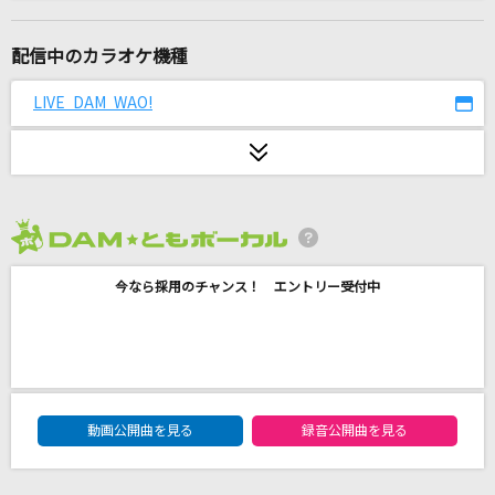
シルエット
KANA-BOON
配信中のカラオケ機種
[生音]春泥棒
LIVE DAM WAO!
ヨルシカ
テレパシー
M!LK
2026年8月度
unravel
今なら採用のチャンス！ エントリー受付中
TK from 凛として時雨
[生音]部屋
シャイトープ
DAM★ともボーカルエントリーランキング
コーヒーが飲めません
動画公開曲を見る
録音公開曲を見る
M!LK