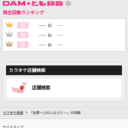
再生回数ランキング
DAMに会員登録・ログインして
カラオケをもっと楽しもう！
----
1
----
回
----
2
----
回
----
3
----
回
自宅でカラオケ歌い放題！
家族や友達と一緒に！練習にも！
カラオケ店舗検索
店舗検索
カラオケ検索
「志摩～心のふるさと～」の詳細
サイトマップ