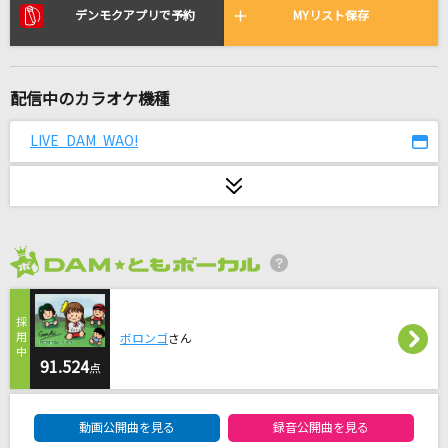
[生音]カブトムシ
デンモクアプリで予約
MYリスト保存
aiko
[生音]ヴァンパイア“Dearly“Live ver
配信中のカラオケ機種
Janne Da Arc
LIVE DAM WAO!
[プロオケ]I LOVE YOU
尾崎豊
GLAMOROUS SKY
NANA starring MIKA NAKASHIMA
2026年8月度
[生音]ロマンスの神様
広瀬香美
ボロンゴ
さん
91.524
点
田園
DAM★ともボーカルエントリーランキング
玉置浩二
動画公開曲を見る
録音公開曲を見る