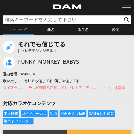
キーワード
曲名
歌手名
歌詞
それでも信じてる
カラオケ検索
[ ソレデモシンジテル ]
FUNKY MONKEY BABYS
カラオケ店舗検索
選曲番号：
6506-04
それでも信じてる 僕らは信じてる
カラオケリクエスト
テレビ朝日系日曜ナイトプレミア「アスコーマーチ」主題歌
対応カラオケコンテンツ
全国りれき
リアルタイムで歌われている曲の一覧