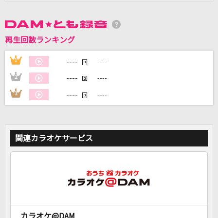
DAMに会員登録・ログインして
カラオケをもっと楽しもう！
再生回数ランキング
----
1
----
回
----
2
----
回
自宅でカラオケ歌い放題！
----
3
----
回
家族や友達と一緒に！練習にも！
関連カラオケサービス
カラオケ@DAM