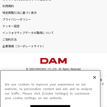
利用規約
特定商取引法に基づく表示
プライバシーポリシー
クッキー設定
インフォマティブデータの取得について
ご契約方法
企業情報（コーポレートサイト）
© DAIICHIKOSHO CO.,LTD. All Rights Reserved.
このサイトに掲載されている一切の文章・画像・写真・動画・音声等を、手段や形態
を問わず、著作権法の定める範囲を超えて無断で複製、転載、ファイル化などすること
We use cookies to improve your experience on our
を禁じます。
website, to personalize content and ads and to analyze
our traffic. Please click [Cookie Settings] to customize
楽曲及びコンテンツは、機種によりご利用いただけない場合があります。
your cookie settings on our website.
楽曲及びコンテンツの配信日、配信内容が変更になる場合があります。
楽曲によりMYリスト保存ができない場合があります。