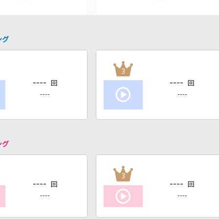
ング
3
----
----
回
回
----
----
ング
3
----
----
回
回
----
----