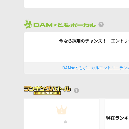
今なら採用のチャンス！ エントリ
DAM★ともボーカルエントリーラン
1
----
点
----