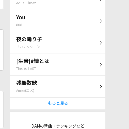
Aqua Timez
You
808
夜の踊り子
サカナクション
[生音]#情とは
This is LAST
残響散歌
Aimer(エメ)
もっと見る
DAMの新曲・ランキングなど