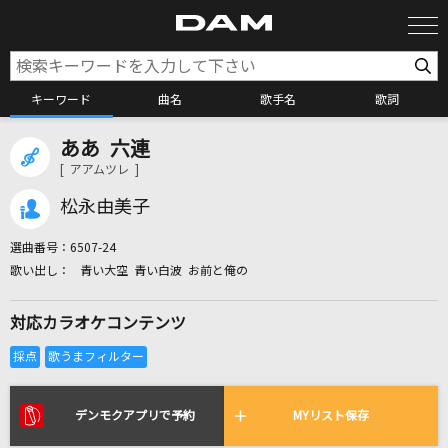
キーワード
曲名
歌手名
歌詞
ああ 六連
カラオケ検索
[ アアムツレ ]
松永由美子
カラオケ店舗検索
選曲番号：
6507-24
青い大空 青い白波 お前と俺の
カラオケリクエスト
対応カラオケコンテンツ
全国りれき
リアルタイムで歌われている曲の一覧
デンモクアプリで予約
MYリスト保存