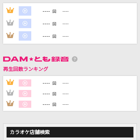
スターダム
----
1
----
回
Mrs. GREEN APPLE
----
2
----
回
Magic of Love (J=J 2015 Ver.)
----
3
----
回
Juice=Juice
MILABO
ずっと真夜中でいいのに。
再生回数ランキング
Bling-Bang-Bang-Born
----
1
----
回
Creepy Nuts
----
2
----
回
もっと見る
----
3
----
回
DAMの新曲・ランキングなど
カラオケ最新情報をチェック！
カラオケ店舗検索