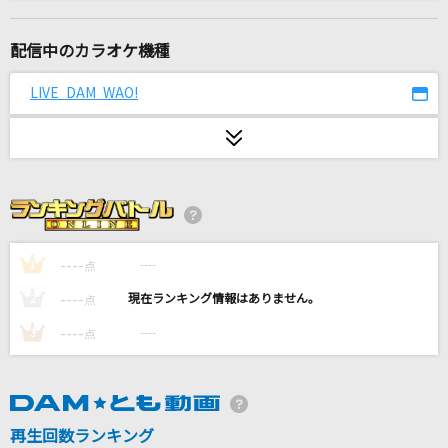
U
millennium parade × Belle
配信中のカラオケ機種
幻灯花 (feat. アリレム)
LIVE DAM WAO!
魂音泉
ここに
SUPER EIGHT
ダーリン
Mrs. GREEN APPLE
----
----
1
点
----
----
2
点
Fallen
----
----
3
点
EGOIST
[生音]#情とは
This is LAST
再生回数ランキング