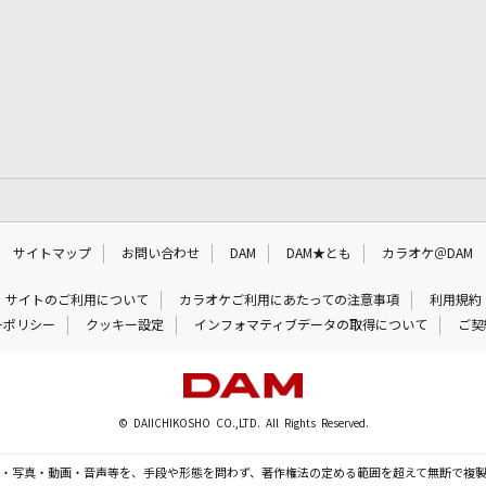
サイトマップ
お問い合わせ
DAM
DAM★とも
カラオケ＠DAM
サイトのご利用について
カラオケご利用にあたっての注意事項
利用規約
ーポリシー
クッキー設定
インフォマティブデータの取得について
ご契
© DAIICHIKOSHO CO.,LTD. All Rights Reserved.
・写真・動画・音声等を、手段や形態を問わず、著作権法の定める範囲を超えて無断で複