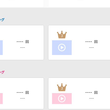
ング
3
----
----
回
回
----
----
ング
3
----
----
回
回
----
----