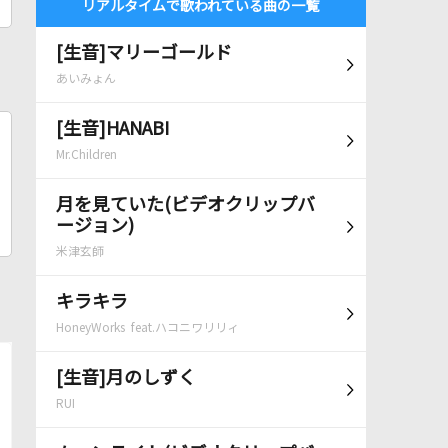
リアルタイムで歌われている曲の一覧
[生音]マリーゴールド
あいみょん
[生音]HANABI
Mr.Children
月を見ていた(ビデオクリップバ
ージョン)
米津玄師
キラキラ
HoneyWorks feat.ハコニワリリィ
[生音]月のしずく
RUI