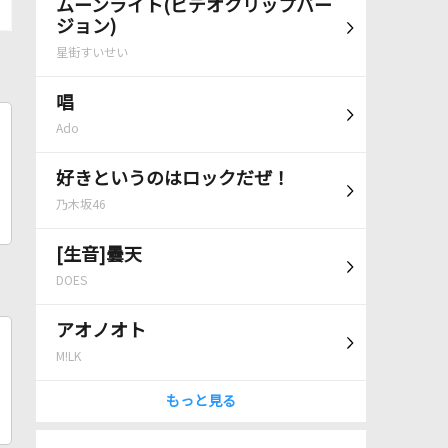
ムーンライト(ビデオクリップバー
ジョン)
星街すいせい
唱
Ado
好きというのはロックだぜ！
乃木坂46
[生音]曇天
DOES
アオノオト
M!LK
もっと見る