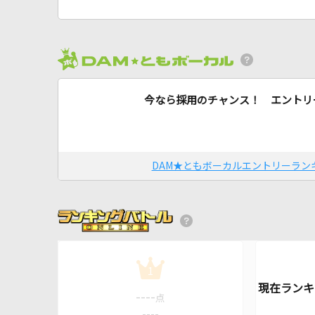
今なら採用のチャンス！ エントリ
DAM★ともボーカルエントリーラン
1
----
点
----