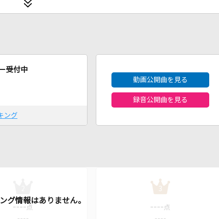
2026年8月度
ー受付中
動画公開曲を見る
録音公開曲を見る
キング
2
3
----
----
点
点
----
----