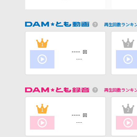
再生回数ランキ
1
2
----
回
----
再生回数ランキ
1
2
----
回
----