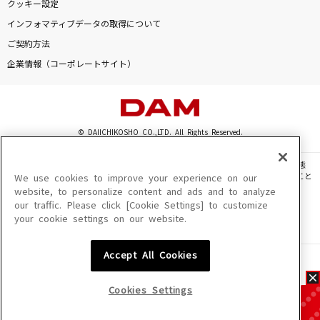
クッキー設定
インフォマティブデータの取得について
ご契約方法
企業情報（コーポレートサイト）
© DAIICHIKOSHO CO.,LTD. All Rights Reserved.
このサイトに掲載されている一切の文章・画像・写真・動画・音声等を、手段や形態
を問わず、著作権法の定める範囲を超えて無断で複製、転載、ファイル化などすること
We use cookies to improve your experience on our
を禁じます。
website, to personalize content and ads and to analyze
our traffic. Please click [Cookie Settings] to customize
楽曲及びコンテンツは、機種によりご利用いただけない場合があります。
your cookie settings on our website.
楽曲及びコンテンツの配信日、配信内容が変更になる場合があります。
楽曲によりMYリスト保存ができない場合があります。
Accept All Cookies
JASRAC許諾番号
6602250213Y31015 6602250112Y38026 6602250240Y31015
6602250241Y45122
Cookies Settings
NexTone許諾番号
ID000002945 ID000002947 ID000002937 ID000002938