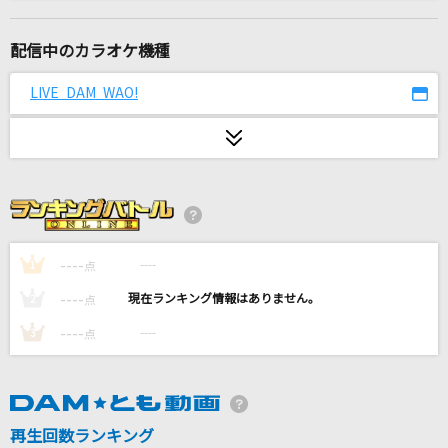
lulu.
Mrs. GREEN APPLE
配信中のカラオケ機種
[生音]ふられ気分でRock'n'Roll
LIVE DAM WAO!
TOM・CAT
[生音]天竜流し
福田こうへい
[生音]君はロックを聴かない
あいみょん
----
----
1
点
----
----
2
点
[生音]ツキミソウ
----
----
3
点
Novelbright
ノンブレス・オブリージュ
ピノキオピー
再生回数ランキング