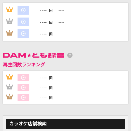
1・2・3
----
1
----
回
After the Rain [そらる×まふまふ]
----
2
----
回
奇跡の人
----
3
----
回
SUPER EIGHT
心絵
ロードオブメジャー
再生回数ランキング
[生音]ピタカゲ(CROOKED)(BIGBANG JAPAN D
OME TOUR 2013～2014)
----
1
----
回
G-DRAGON(from BIGBANG)
----
2
----
回
----
3
----
もっと見る
回
DAMの新曲・ランキングなど
カラオケ最新情報をチェック！
カラオケ店舗検索