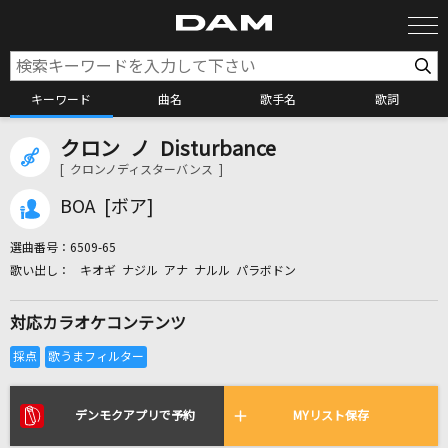
キーワード
曲名
歌手名
歌詞
クロン ノ Disturbance
カラオケ検索
[ クロンノディスターバンス ]
BOA [ボア]
カラオケ店舗検索
選曲番号：
6509-65
キオギ ナジル アナ ナルル パラボドン
カラオケリクエスト
対応カラオケコンテンツ
全国りれき
リアルタイムで歌われている曲の一覧
デンモクアプリで予約
MYリスト保存