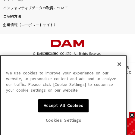
インフォマティブデータの取得について
ご契約方法
企業情報（コーポレートサイト）
© DAIICHIKOSHO CO.,LTD. All Rights Reserved.
このサイトに掲載されている一切の文章・画像・写真・動画・音声等を、手段や形態
を問わず、著作権法の定める範囲を超えて無断で複製、転載、ファイル化などすること
We use cookies to improve your experience on our
を禁じます。
website, to personalize content and ads and to analyze
our traffic. Please click [Cookie Settings] to customize
楽曲及びコンテンツは、機種によりご利用いただけない場合があります。
your cookie settings on our website.
楽曲及びコンテンツの配信日、配信内容が変更になる場合があります。
楽曲によりMYリスト保存ができない場合があります。
Accept All Cookies
JASRAC許諾番号
6602250213Y31015 6602250112Y38026 6602250240Y31015
6602250241Y45122
Cookies Settings
NexTone許諾番号
ID000002945 ID000002947 ID000002937 ID000002938