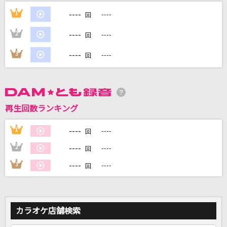
Lemon
----
1
----
回
米津玄師
----
2
----
回
[生音]Torch of Liberty
----
3
----
回
KANA-BOON
シンデレラボーイ
Saucy Dog
再生回数ランキング
I LOVE YOU
----
1
----
回
クリス・ハート
----
2
----
回
もっと見る
----
3
----
回
DAMの新曲・ランキングなど
カラオケ最新情報をチェック！
カラオケ店舗検索