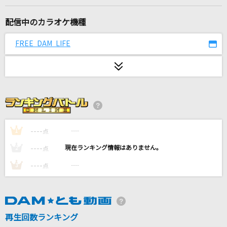
嘘
シド
配信中のカラオケ機種
涙のイエスタデー
FREE DAM LIFE
GARNET CROW
[生音]嘘
シド
センチメンタル・ジャーニー
----
----
1
点
松本伊代
----
----
2
点
ジャンキーナイトタウンオーケストラ
----
----
3
点
すりぃ
Futuristic Player
橋本みゆき
再生回数ランキング