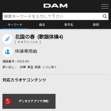
キーワード
曲名
歌手名
歌詞
北国の春 (歌謡体操4)
カラオケ検索
[ キタグニノハル ]
体操専用曲
カラオケ店舗検索
選曲番号：
6515-04
白樺 青空 南風 こぶし咲く
カラオケリクエスト
対応カラオケコンテンツ
全国りれき
リアルタイムで歌われている曲の一覧
デンモクアプリで予約