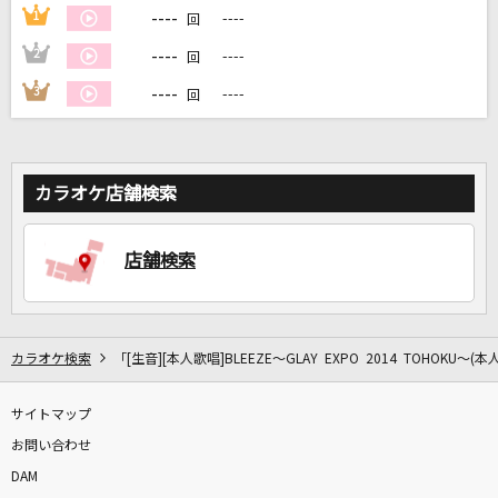
----
1
----
回
----
2
----
回
DAMに会員登録・ログインして
カラオケをもっと楽しもう！
----
3
----
回
カラオケ店舗検索
自宅でカラオケ歌い放題！
家族や友達と一緒に！練習にも！
店舗検索
カラオケ検索
「[生音][本人歌唱]BLEEZE～GLAY EXPO 2014 TOHOKU～
サイトマップ
お問い合わせ
DAM