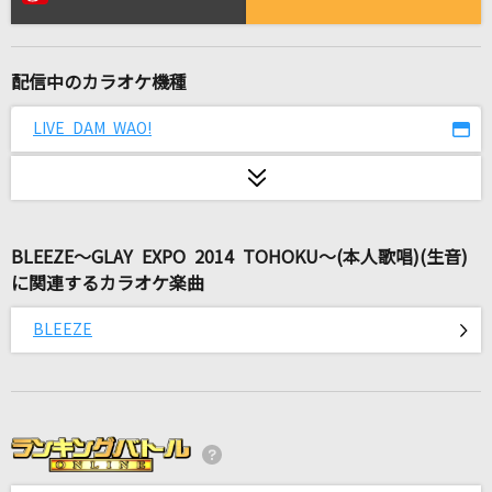
BLAZE
KOTOKO
配信中のカラオケ機種
あぶく
ヨルシカ
LIVE DAM WAO!
[生音]地上の星
中島みゆき
BLEEZE～GLAY EXPO 2014 TOHOKU～(本人歌唱)(生音)
Only Human(ビデオクリップバージョン)
に関連するカラオケ楽曲
K
BLEEZE
KissHug
aiko
やさしさで溢れるように
JUJU