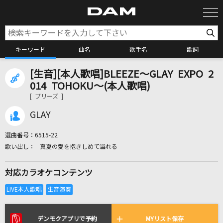
キーワード
曲名
歌手名
歌詞
[生音][本人歌唱]BLEEZE～GLAY EXPO 2
カラオケ検索
014 TOHOKU～(本人歌唱)
[ ブリーズ ]
カラオケ店舗検索
GLAY
選曲番号：
6515-22
カラオケリクエスト
真夏の愛を抱きしめて溢れる
対応カラオケコンテンツ
全国りれき
リアルタイムで歌われている曲の一覧
デンモクアプリで予約
MYリスト保存