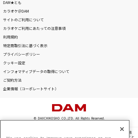
DAM★とも
カラオケ＠DAM
サイトのご利用について
カラオケご利用にあたっての注意事項
利用規約
特定商取引法に基づく表示
プライバシーポリシー
クッキー設定
インフォマティブデータの取得について
ご契約方法
企業情報（コーポレートサイト）
© DAIICHIKOSHO CO.,LTD. All Rights Reserved.
このサイトに掲載されている一切の文章・画像・写真・動画・音声等を、手段や形態
を問わず、著作権法の定める範囲を超えて無断で複製、転載、ファイル化などすること