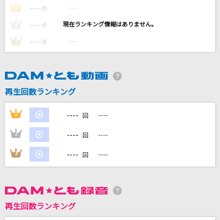
イル・テンポ・パッサ～時は過ぎゆく～
----
----
1
点
風輪
----
----
2
点
----
----
3
点
パート・オブ・ユア・ワールド
すずきまゆみ
点描の唄(井上苑子ソロver.)
再生回数ランキング
井上苑子
----
1
----
回
ドラえもんのうた(ドラえもんアニメバージョン)
山野さと子、(台詞)大山のぶ代
----
2
----
回
----
もっと見る
3
----
回
DAMの新曲・ランキングなど
カラオケ最新情報をチェック！
再生回数ランキング