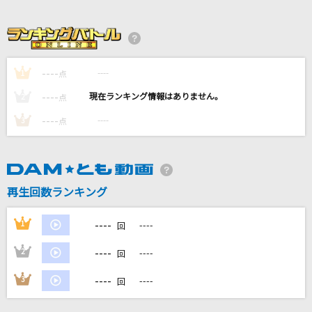
紅蓮の弓矢
Linked Horizon
[生音]裸の勇者
----
----
1
点
Vaundy
----
----
2
点
ヒーロー(Holding Out For a Hero)
----
----
3
点
麻倉未稀
[生音]幸せ
back number
再生回数ランキング
もっと見る
----
1
----
回
----
2
----
回
DAMの新曲・ランキングなど
カラオケ最新情報をチェック！
----
3
----
回