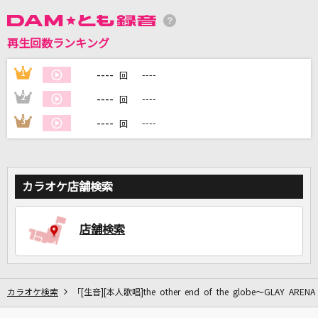
DAMに会員登録・ログインして
再生回数ランキング
カラオケをもっと楽しもう！
----
1
----
回
----
2
----
回
----
3
----
回
自宅でカラオケ歌い放題！
家族や友達と一緒に！練習にも！
カラオケ店舗検索
店舗検索
カラオケ検索
「[生音][本人歌唱]the other end of the globe～GLAY AR