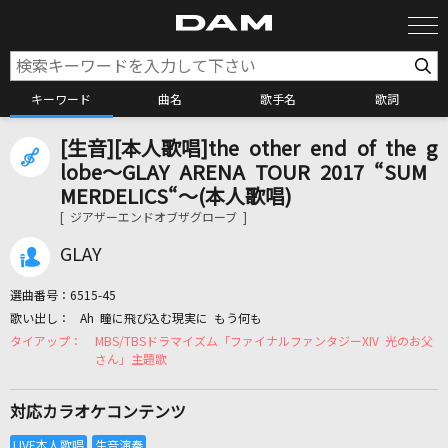
キーワード
曲名
歌手名
歌詞
[生音][本人歌唱]the other end of the g
カラオケ検索
lobe～GLAY ARENA TOUR 2017 “SUM
MERDELICS“～(本人歌唱)
[ ジアザーエンドオブザグローブ ]
カラオケ店舗検索
GLAY
カラオケリクエスト
選曲番号：
6515-45
Ah 瞳に飛び込む現実に もう何も
MBS/TBSドラマイズム「ファイナルファンタジーXIV 光のお父
全国りれき
さん」主題歌
リアルタイムで歌われている曲の一覧
対応カラオケコンテンツ