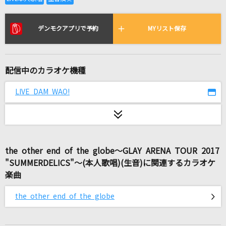
のだ
大漠波新
デンモクアプリで予約
MYリスト保存
[生音]ドライフラワー
優里
配信中のカラオケ機種
CROSS A LINE
LIVE DAM WAO!
ヒプノシスマイク[Division All Stars]
ブルーベリー・ナイツ
マカロニえんぴつ
the other end of the globe～GLAY ARENA TOUR 2017
アカイト
"SUMMERDELICS"～(本人歌唱)(生音)に関連するカラオケ
りぶ
楽曲
繋いだ手から
the other end of the globe
back number