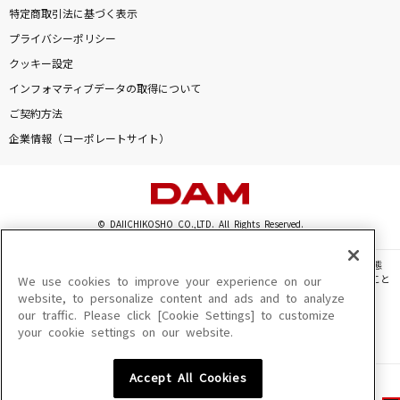
特定商取引法に基づく表示
プライバシーポリシー
クッキー設定
インフォマティブデータの取得について
ご契約方法
企業情報（コーポレートサイト）
© DAIICHIKOSHO CO.,LTD. All Rights Reserved.
このサイトに掲載されている一切の文章・画像・写真・動画・音声等を、手段や形態
を問わず、著作権法の定める範囲を超えて無断で複製、転載、ファイル化などすること
We use cookies to improve your experience on our
を禁じます。
website, to personalize content and ads and to analyze
our traffic. Please click [Cookie Settings] to customize
楽曲及びコンテンツは、機種によりご利用いただけない場合があります。
your cookie settings on our website.
楽曲及びコンテンツの配信日、配信内容が変更になる場合があります。
楽曲によりMYリスト保存ができない場合があります。
Accept All Cookies
JASRAC許諾番号
6602250213Y31015 6602250112Y38026 6602250240Y31015