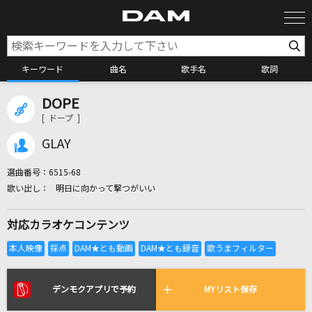
キーワード
曲名
歌手名
歌詞
DOPE
カラオケ検索
[ ドープ ]
GLAY
カラオケ店舗検索
選曲番号：
6515-68
明日に向かって撃つがいい
カラオケリクエスト
対応カラオケコンテンツ
全国りれき
リアルタイムで歌われている曲の一覧
デンモクアプリで予約
MYリスト保存