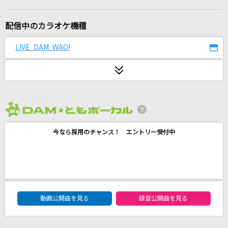
夏の大三角
RAG FAIR
配信中のカラオケ機種
催し
LIVE DAM WAO!
大森元貴
あいつら全員同窓会
ずっと真夜中でいいのに。
2026年8月度
[生音]少年時代
今なら採用のチャンス！ エントリー受付中
井上陽水
[生音]君の知らない物語
supercell
DAM★ともボーカルエントリーランキング
[生音]To Love You More [トゥ・ラヴ・ユー・
動画公開曲を見る
録音公開曲を見る
モア]
Celine Dion With Special Guests Kryzler & Kompany