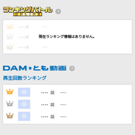
Cry Baby
Official髭男dism
----
----
1
点
[オリカラ]タマシイレボリューション
----
----
2
点
Superfly
----
----
3
点
奏(かなで)
スキマスイッチ
再生回数ランキング
[生音]チャンピオン
ALICE(アリス)
----
1
----
回
もっと見る
----
2
----
回
----
3
----
回
DAMの新曲・ランキングなど
カラオケ最新情報をチェック！