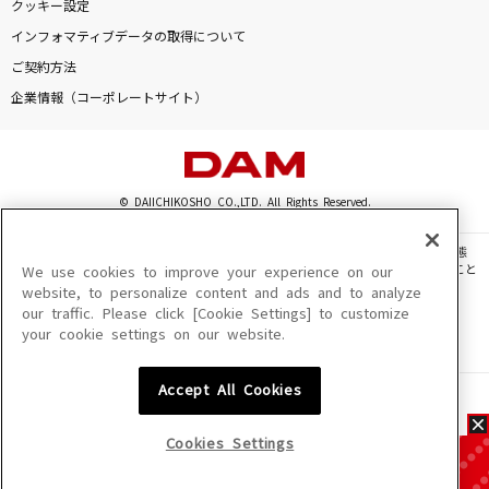
クッキー設定
インフォマティブデータの取得について
ご契約方法
企業情報（コーポレートサイト）
© DAIICHIKOSHO CO.,LTD. All Rights Reserved.
このサイトに掲載されている一切の文章・画像・写真・動画・音声等を、手段や形態
を問わず、著作権法の定める範囲を超えて無断で複製、転載、ファイル化などすること
We use cookies to improve your experience on our
を禁じます。
website, to personalize content and ads and to analyze
our traffic. Please click [Cookie Settings] to customize
楽曲及びコンテンツは、機種によりご利用いただけない場合があります。
your cookie settings on our website.
楽曲及びコンテンツの配信日、配信内容が変更になる場合があります。
楽曲によりMYリスト保存ができない場合があります。
Accept All Cookies
JASRAC許諾番号
6602250213Y31015 6602250112Y38026 6602250240Y31015
6602250241Y45122
Cookies Settings
NexTone許諾番号
ID000002945 ID000002947 ID000002937 ID000002938