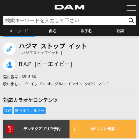
キーワード
曲名
歌手名
歌詞
ハジマ ストップ イット
カラオケ検索
[ ハジマストップイット ]
B.A.P [ビーエイピー]
カラオケ店舗検索
選曲番号：
6516-66
ク イップン オルグルロ インサン クギジ マルゴ
カラオケリクエスト
対応カラオケコンテンツ
全国りれき
リアルタイムで歌われている曲の一覧
デンモクアプリで予約
MYリスト保存