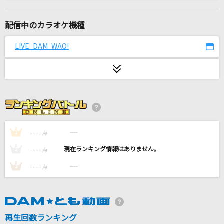
INVOKE-インヴォーク-
T.M.Revolution
配信中のカラオケ機種
NAME
LIVE DAM WAO!
NOISEMAKER
もしも 「みんな一緒に」バージョン
RADWIMPS
AS IF IT'S YOUR LAST
BLACKPINK
----
----
1
点
----
----
2
点
カレンダー
----
----
3
点
川崎鷹也
[生音]空も飛べるはず
スピッツ
再生回数ランキング