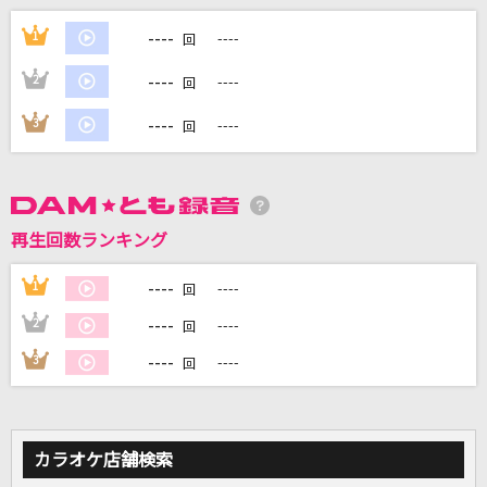
[生音]ミズキリ
----
1
----
回
優里
----
2
----
回
アイ・アイ・ア
----
3
----
回
Ado
革命デュアリズム
水樹奈々×T.M.Revolution
再生回数ランキング
好きすぎて滅！
----
1
----
回
M!LK
----
2
----
回
もっと見る
----
3
----
回
DAMの新曲・ランキングなど
カラオケ最新情報をチェック！
カラオケ店舗検索