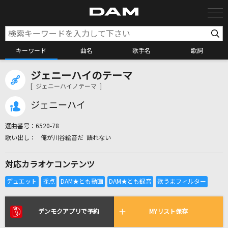
キーワード
曲名
歌手名
歌詞
ジェニーハイのテーマ
カラオケ検索
[ ジェニーハイノテーマ ]
ジェニーハイ
カラオケ店舗検索
選曲番号：
6520-78
俺が川谷絵音だ 語れない
カラオケリクエスト
対応カラオケコンテンツ
全国りれき
リアルタイムで歌われている曲の一覧
デンモクアプリで予約
MYリスト保存