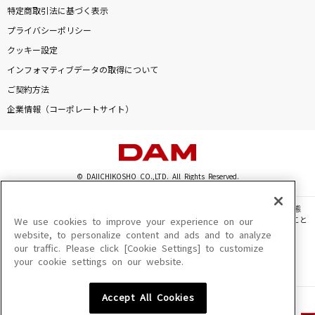
特定商取引法に基づく表示
プライバシーポリシー
クッキー設定
インフォマティブデータの取得について
ご契約方法
企業情報（コーポレートサイト）
© DAIICHIKOSHO CO.,LTD. All Rights Reserved.
このサイトに掲載されている一切の文章・画像・写真・動画・音声等を、手段や形態
を問わず、著作権法の定める範囲を超えて無断で複製、転載、ファイル化などすること
We use cookies to improve your experience on our
を禁じます。
website, to personalize content and ads and to analyze
our traffic. Please click [Cookie Settings] to customize
楽曲及びコンテンツは、機種によりご利用いただけない場合があります。
your cookie settings on our website.
楽曲及びコンテンツの配信日、配信内容が変更になる場合があります。
楽曲によりMYリスト保存ができない場合があります。
Accept All Cookies
JASRAC許諾番号
6602250213Y31015 6602250112Y38026 6602250240Y31015