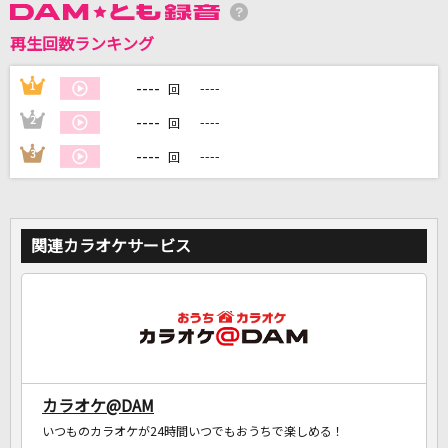
再生回数ランキング
DAMに会員登録・ログインして
カラオケをもっと楽しもう！
----
1
----
回
----
2
----
回
----
3
----
回
自宅でカラオケ歌い放題！
家族や友達と一緒に！練習にも！
関連カラオケサービス
カラオケ@DAM
いつものカラオケが24時間いつでもおうちで楽しめる！