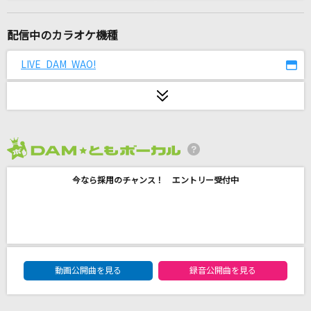
CITRUS
Da-iCE
配信中のカラオケ機種
Pretender
LIVE DAM WAO!
Official髭男dism
花火散って、君がちょっと遠くなる
FOMARE
2026年8月度
DOLLS
今なら採用のチャンス！ エントリー受付中
Janne Da Arc
[生音]One more time,One more chance
山崎まさよし
DAM★ともボーカルエントリーランキング
惑う星
動画公開曲を見る
録音公開曲を見る
結束バンド