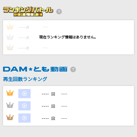
[生音]NAO
HY
----
----
1
INNOCENCE
点
藍井エイル
----
----
2
点
----
----
3
点
[生音]ray
BUMP OF CHICKEN
No title
再生回数ランキング
れをる
----
1
----
回
もっと見る
----
2
----
回
DAMの新曲・ランキングなど
----
3
----
回
カラオケ最新情報をチェック！