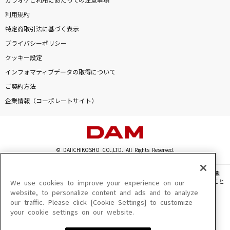
カラオケご利用にあたっての注意事項
利用規約
特定商取引法に基づく表示
プライバシーポリシー
クッキー設定
インフォマティブデータの取得について
ご契約方法
企業情報（コーポレートサイト）
© DAIICHIKOSHO CO.,LTD. All Rights Reserved.
このサイトに掲載されている一切の文章・画像・写真・動画・音声等を、手段や形態
を問わず、著作権法の定める範囲を超えて無断で複製、転載、ファイル化などすること
We use cookies to improve your experience on our
を禁じます。
website, to personalize content and ads and to analyze
our traffic. Please click [Cookie Settings] to customize
楽曲及びコンテンツは、機種によりご利用いただけない場合があります。
your cookie settings on our website.
楽曲及びコンテンツの配信日、配信内容が変更になる場合があります。
楽曲によりMYリスト保存ができない場合があります。