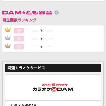
DAMに会員登録・ログインして
カラオケをもっと楽しもう！
再生回数ランキング
----
1
----
回
----
2
----
回
自宅でカラオケ歌い放題！
----
3
----
回
家族や友達と一緒に！練習にも！
関連カラオケサービス
カラオケ@DAM