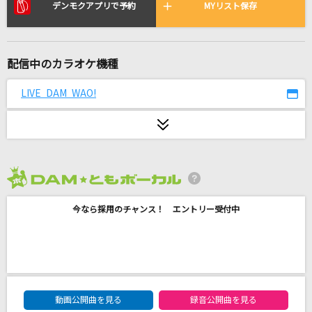
私は最強 (ウタ from ONE PIECE FILM RED)
デンモクアプリで予約
MYリスト保存
Ado
勇気100%
配信中のカラオケ機種
光GENJI
LIVE DAM WAO!
ひゅるりらぱっぱ
tuki.
VALENTI
BoA
2026年8月度
今なら採用のチャンス！ エントリー受付中
Who Killed U.N.Owen
Liz Triangle
[良音]Period
CHEMISTRY
DAM★ともボーカルエントリーランキング
動画公開曲を見る
録音公開曲を見る