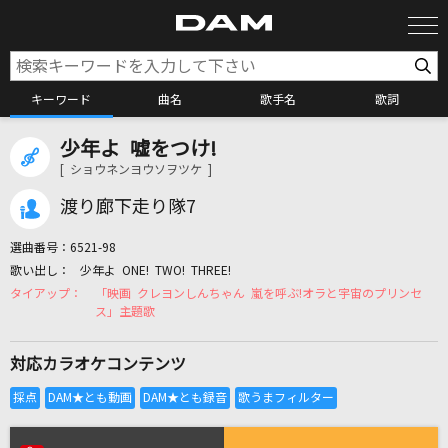
キーワード
曲名
歌手名
歌詞
少年よ 嘘をつけ!
カラオケ検索
[ ショウネンヨウソヲツケ ]
渡り廊下走り隊7
カラオケ店舗検索
選曲番号：
6521-98
少年よ ONE! TWO! THREE!
カラオケリクエスト
「映画 クレヨンしんちゃん 嵐を呼ぶ!オラと宇宙のプリンセ
ス」主題歌
全国りれき
対応カラオケコンテンツ
リアルタイムで歌われている曲の一覧