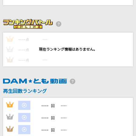
[生音]TAXI～4th LIVE TOUR ver.～
東方神起
夏の終りのハーモニー
玉置浩二
----
----
1
点
----
----
2
点
硝子ドール
もえ、すなお from STAR☆ANIS
----
----
3
点
Soranji
Mrs. GREEN APPLE
再生回数ランキング
もっと見る
----
1
----
回
DAMの新曲・ランキングなど
----
2
----
回
カラオケ最新情報をチェック！
----
3
----
回