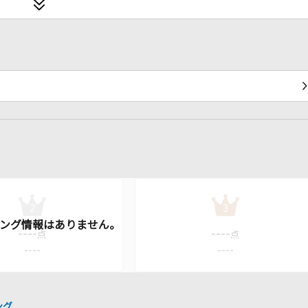
2
3
----
----
点
点
----
----
ング