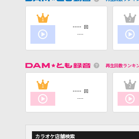
1
2
----
回
----
再生回数ランキ
1
2
----
回
----
カラオケ店舗検索