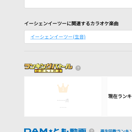
イーシェンイーツーに関連するカラオケ楽曲
イーシェンイーツー(生音)
1
----
点
----
再生回数ランキ