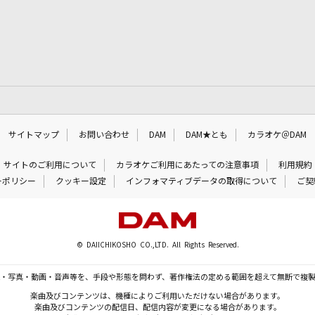
サイトマップ
お問い合わせ
DAM
DAM★とも
カラオケ＠DAM
サイトのご利用について
カラオケご利用にあたっての注意事項
利用規約
ーポリシー
クッキー設定
インフォマティブデータの取得について
ご契
© DAIICHIKOSHO CO.,LTD. All Rights Reserved.
・写真・動画・音声等を、手段や形態を問わず、著作権法の定める範囲を超えて無断で複
楽曲及びコンテンツは、機種によりご利用いただけない場合があります。
楽曲及びコンテンツの配信日、配信内容が変更になる場合があります。