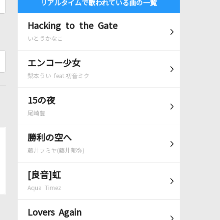
リアルタイムで歌われている曲の一覧
Hacking to the Gate
いとうかなこ
エンコー少女
梨本うい feat.初音ミク
15の夜
尾崎豊
勝利の空へ
藤井フミヤ(藤井郁弥)
[良音]虹
Aqua Timez
Lovers Again