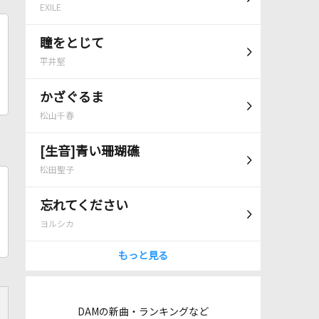
EXILE
瞳をとじて
平井堅
かざぐるま
松山千春
[生音]青い珊瑚礁
松田聖子
忘れてください
ヨルシカ
もっと見る
DAMの新曲・ランキングなど