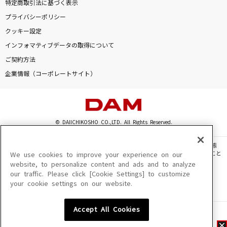
特定商取引法に基づく表示
プライバシーポリシー
クッキー設定
インフォマティブデータの取得について
ご契約方法
企業情報（コーポレートサイト）
© DAIICHIKOSHO CO.,LTD. All Rights Reserved.
このサイトに掲載されている一切の文章・画像・写真・動画・音声等を、手段や形態
を問わず、著作権法の定める範囲を超えて無断で複製、転載、ファイル化などすること
We use cookies to improve your experience on our
を禁じます。
website, to personalize content and ads and to analyze
our traffic. Please click [Cookie Settings] to customize
楽曲及びコンテンツは、機種によりご利用いただけない場合があります。
your cookie settings on our website.
楽曲及びコンテンツの配信日、配信内容が変更になる場合があります。
楽曲によりMYリスト保存ができない場合があります。
Accept All Cookies
JASRAC許諾番号
6602250213Y31015 6602250112Y38026 6602250240Y31015
6602250241Y45122