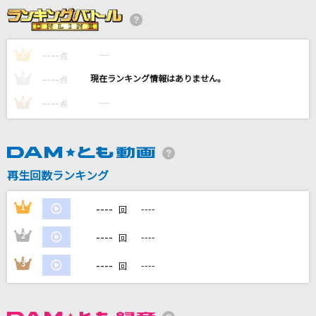
アカイシンキロウ
SUPER EIGHT
----
----
1
点
浮世・色恋沙汰
----
----
2
点
竹村こずえ
----
----
3
点
星空のディスタンス(原曲キー)
アルフィー(THE ALFEE)
Cry Baby
再生回数ランキング
Official髭男dism
----
1
----
回
もっと見る
----
2
----
回
DAMの新曲・ランキングなど
----
3
----
回
カラオケ最新情報をチェック！