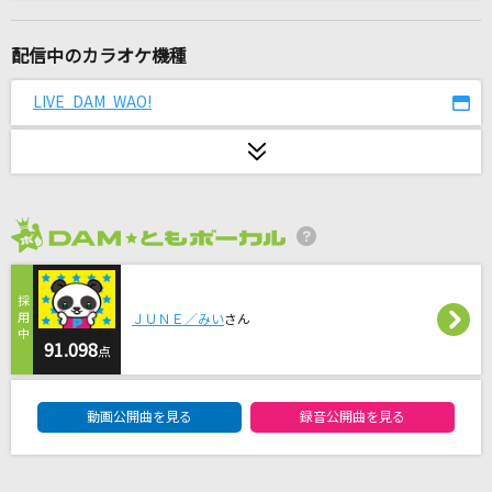
[生音]斜陽
ヨルシカ
配信中のカラオケ機種
STILL LOVE HER (失われた風景)
LIVE DAM WAO!
TM NETWORK(TMN)
紫陽花の残夢で逢いましょう
武蔵坊弁慶(宮田幸季)
2026年8月度
[生音]DESIRE
LUNA SEA
ＪＵＮＥ／みい
さん
夏色
91.098
点
ゆず
DAM★ともボーカルエントリーランキング
動画公開曲を見る
録音公開曲を見る
[生音]水平線
back number