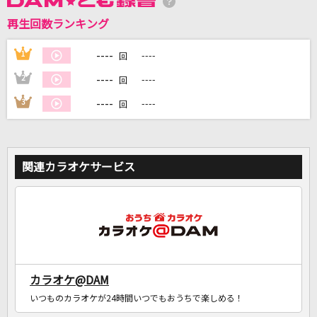
再生回数ランキング
DAMに会員登録・ログインして
カラオケをもっと楽しもう！
----
1
----
回
----
2
----
回
----
3
----
回
自宅でカラオケ歌い放題！
家族や友達と一緒に！練習にも！
関連カラオケサービス
カラオケ@DAM
いつものカラオケが24時間いつでもおうちで楽しめる！