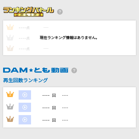
サウダージ
ポルノグラフィティ
----
----
1
ハートにヒント！名探偵プリキュア！
点
石井あみ
----
----
2
点
----
----
3
点
[生音]恋におちて-Fall in love-
小林明子
とくべチュ、して
再生回数ランキング
＝LOVE
----
1
----
回
もっと見る
----
2
----
回
DAMの新曲・ランキングなど
----
3
----
回
カラオケ最新情報をチェック！