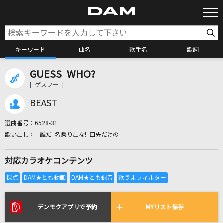
キーワード
曲名
歌手名
歌詞
GUESS WHO?
カラオケ検索
[ ゲスフー ]
BEAST
カラオケ店舗検索
選曲番号：
6528-31
誰だ 名乗り出な! 口先だけの
カラオケリクエスト
対応カラオケコンテンツ
全国りれき
リアルタイムで歌われている曲の一覧
デンモクアプリで予約
MYリスト保存