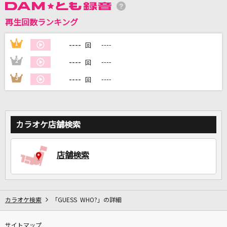
再生回数ランキング
DAMに会員登録・ログインして
カラオケをもっと楽しもう！
----
1
----
回
----
2
----
回
----
3
----
回
自宅でカラオケ歌い放題！
家族や友達と一緒に！練習にも！
カラオケ店舗検索
店舗検索
カラオケ検索
「GUESS WHO?」の詳細
サイトマップ