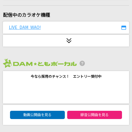
ニュー・マイ・ノーマル
Mrs. GREEN APPLE
配信中のカラオケ機種
Loving You…
LIVE DAM WAO!
倉木麻衣
[生音]乙女座宮
山口百恵
2026年8月度
Classmate
今なら採用のチャンス！ エントリー受付中
B'z
I'm a mess
MY FIRST STORY
DAM★ともボーカルエントリーランキング
夜半の雨
動画公開曲を見る
録音公開曲を見る
神野美伽