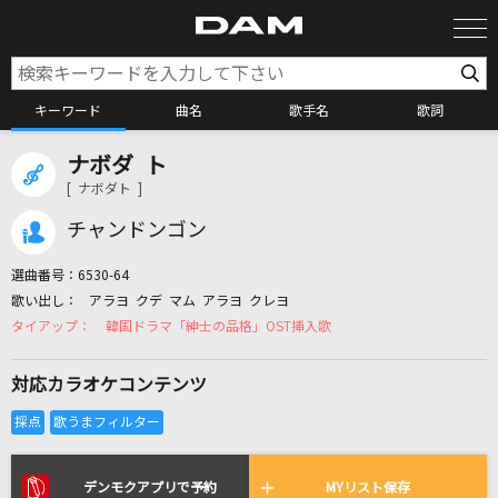
キーワード
曲名
歌手名
歌詞
ナボダ ト
カラオケ検索
[ ナボダト ]
チャンドンゴン
カラオケ店舗検索
選曲番号：
6530-64
アラヨ クデ マム アラヨ クレヨ
カラオケリクエスト
韓国ドラマ「紳士の品格」OST挿入歌
対応カラオケコンテンツ
全国りれき
リアルタイムで歌われている曲の一覧
デンモクアプリで予約
MYリスト保存