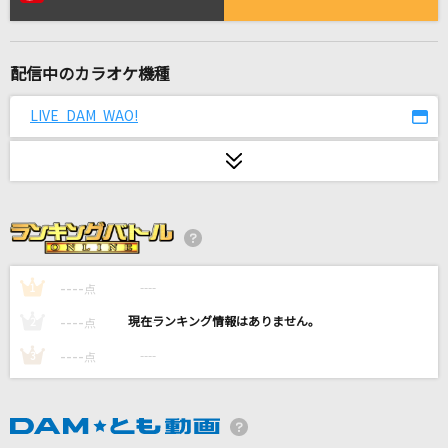
最後の雨
中西保志
配信中のカラオケ機種
[生音]366日
HY
LIVE DAM WAO!
IT'S SHOWTIME
GENIC
7月のサイダー
超ときめき宣伝部(ときめき宣伝部)
----
----
1
点
ダイヤモンドヴァージン
----
----
2
点
Janne Da Arc
----
----
3
点
[生音]離したくはない
T-BOLAN