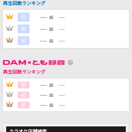
再生回数ランキング
[良音]Ash Like Snow
the brilliant green
----
1
----
回
[生音]RAIN
----
2
----
回
SEKAI NO OWARI(世界の終わり)
----
3
----
回
LAST DANCE
BIGBANG [ビッグバン]
[生音]シングル・アゲイン
再生回数ランキング
竹内まりや
----
1
----
回
もっと見る
----
2
----
回
----
3
----
回
DAMの新曲・ランキングなど
カラオケ最新情報をチェック！
カラオケ店舗検索