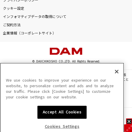
プライバシーポリシー
クッキー設定
インフォマティブデータの取得について
ご契約方法
企業情報（コーポレートサイト）
© DAIICHIKOSHO CO.,LTD. All Rights Reserved.
このサイトに掲載されている一切の文章・画像・写真・動画・音声等を、手段や形態
を問わず、著作権法の定める範囲を超えて無断で複製、転載、ファイル化などすること
We use cookies to improve your experience on our
を禁じます。
website, to personalize content and ads and to analyze
our traffic. Please click [Cookie Settings] to customize
楽曲及びコンテンツは、機種によりご利用いただけない場合があります。
your cookie settings on our website.
楽曲及びコンテンツの配信日、配信内容が変更になる場合があります。
楽曲によりMYリスト保存ができない場合があります。
Accept All Cookies
JASRAC許諾番号
6602250213Y31015 6602250112Y38026 6602250240Y31015
6602250241Y45122
Cookies Settings