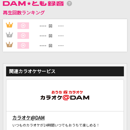
再生回数ランキング
DAMに会員登録・ログインして
カラオケをもっと楽しもう！
----
1
----
回
----
2
----
回
----
3
----
回
自宅でカラオケ歌い放題！
家族や友達と一緒に！練習にも！
関連カラオケサービス
カラオケ@DAM
いつものカラオケが24時間いつでもおうちで楽しめる！