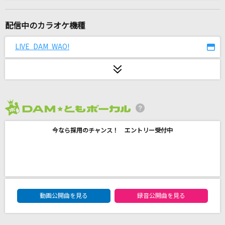
黒髪海峡
藤崎詩乃
配信中のカラオケ機種
打上花火
LIVE DAM WAO!
DAOKO×米津玄師
少女レイ
みきとP
2026年8月度
夜の踊り子
今なら採用のチャンス！ エントリー受付中
サカナクション
ふたりのきもちのほんとのひみつ
やすなとソーニャ(cv:赤崎千夏・田村睦心)
DAM★ともボーカルエントリーランキング
フィナーレ。
動画公開曲を見る
録音公開曲を見る
eill