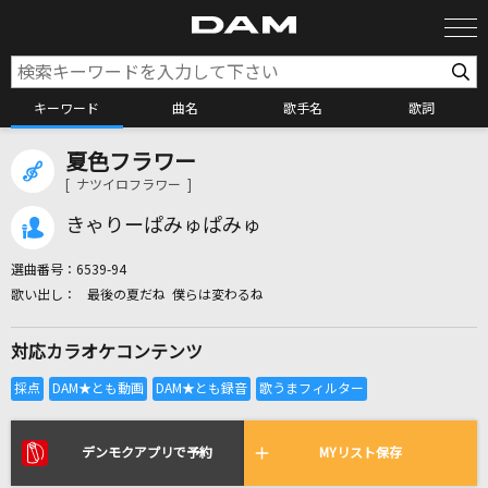
キーワード
曲名
歌手名
歌詞
夏色フラワー
カラオケ検索
[ ナツイロフラワー ]
きゃりーぱみゅぱみゅ
カラオケ店舗検索
選曲番号：
6539-94
最後の夏だね 僕らは変わるね
カラオケリクエスト
対応カラオケコンテンツ
全国りれき
リアルタイムで歌われている曲の一覧
デンモクアプリで予約
MYリスト保存