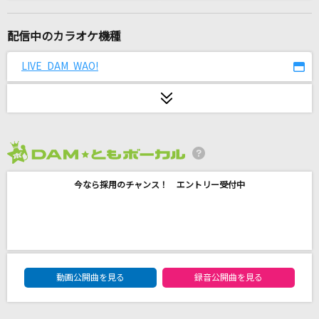
卒業
My Hair is Bad
配信中のカラオケ機種
残酷な天使のテーゼ
LIVE DAM WAO!
高橋洋子
[生音]クリスマスソング
back number
2026年8月度
[生音]水彩の月
今なら採用のチャンス！ エントリー受付中
秦 基博
愛くださいませ
≠ME
DAM★ともボーカルエントリーランキング
[生音]星影のエール
動画公開曲を見る
録音公開曲を見る
GReeeeN