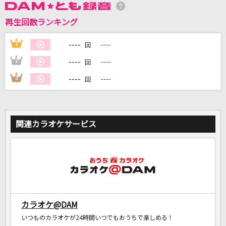
再生回数ランキング
DAMに会員登録・ログインして
カラオケをもっと楽しもう！
----
1
----
回
----
2
----
回
----
3
----
回
自宅でカラオケ歌い放題！
家族や友達と一緒に！練習にも！
関連カラオケサービス
カラオケ@DAM
いつものカラオケが24時間いつでもおうちで楽しめる！