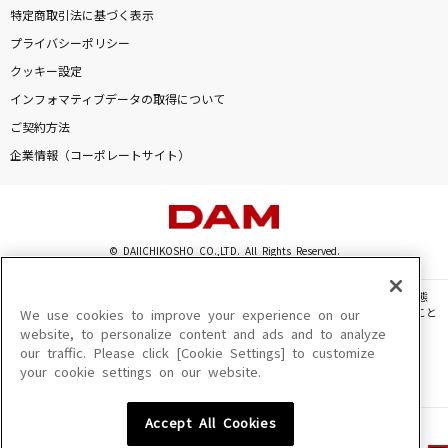
特定商取引法に基づく表示
プライバシーポリシー
クッキー設定
インフォマティブデータの取得について
ご契約方法
企業情報（コーポレートサイト）
© DAIICHIKOSHO CO.,LTD. All Rights Reserved.
このサイトに掲載されている一切の文章・画像・写真・動画・音声等を、手段や形態
を問わず、著作権法の定める範囲を超えて無断で複製、転載、ファイル化などすること
We use cookies to improve your experience on our
を禁じます。
website, to personalize content and ads and to analyze
our traffic. Please click [Cookie Settings] to customize
楽曲及びコンテンツは、機種によりご利用いただけない場合があります。
your cookie settings on our website.
楽曲及びコンテンツの配信日、配信内容が変更になる場合があります。
楽曲によりMYリスト保存ができない場合があります。
Accept All Cookies
JASRAC許諾番号
6602250213Y31015 6602250112Y38026 6602250240Y31015