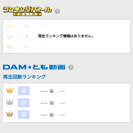
[プロオケ]千の風になって
秋川雅史
----
----
1
[生音]横須賀ストーリー
点
山口百恵
----
----
2
点
----
----
3
点
This Is Me [ディス・イズ・ミー]
Keala Settle & The Greatest Showman Ensemble
クズリ念
再生回数ランキング
ずっと真夜中でいいのに。
----
1
----
回
もっと見る
----
2
----
回
DAMの新曲・ランキングなど
----
3
----
回
カラオケ最新情報をチェック！