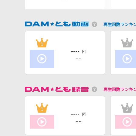
再生回数ランキ
1
2
----
回
----
再生回数ランキ
1
2
----
回
----