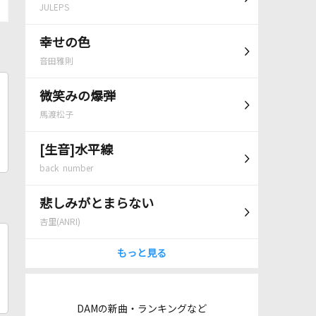
JULEPS
幸せの色
音田雅則
微笑みの爆弾
馬渡松子
[生音]水平線
back number
悲しみがとまらない
杏里(ANRI)
もっと見る
DAMの新曲・ランキングなど