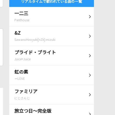
リアルタイムで歌われている曲の一覧
一二三
Penthouse
&Z
SawanoHiroyuki[nZk]:mizuki
プライド・ブライト
Juice=Juice
虹の素
＝LOVE
ファミリア
にじさんじ
旅立つ日～完全版