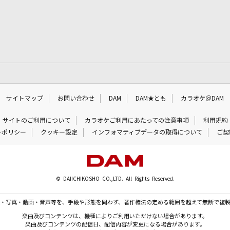
サイトマップ
お問い合わせ
DAM
DAM★とも
カラオケ＠DAM
サイトのご利用について
カラオケご利用にあたっての注意事項
利用規約
ーポリシー
クッキー設定
インフォマティブデータの取得について
ご契
© DAIICHIKOSHO CO.,LTD. All Rights Reserved.
・写真・動画・音声等を、手段や形態を問わず、著作権法の定める範囲を超えて無断で複
楽曲及びコンテンツは、機種によりご利用いただけない場合があります。
楽曲及びコンテンツの配信日、配信内容が変更になる場合があります。