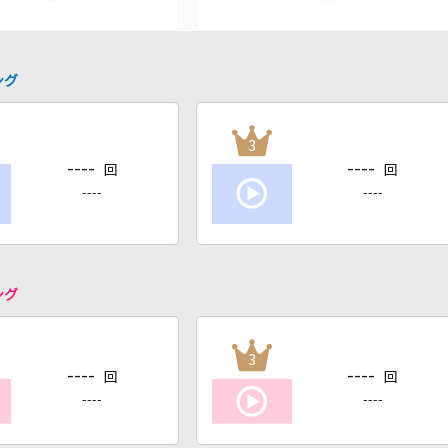
ング
3
----
----
回
回
----
----
ング
3
----
----
回
回
----
----