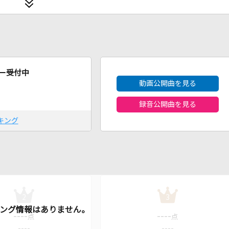
2026年8月度
ー受付中
動画公開曲を見る
録音公開曲を見る
キング
2
3
----
----
点
点
----
----