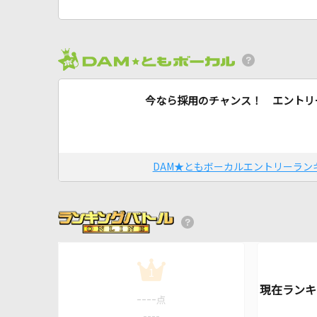
今なら採用のチャンス！ エントリ
DAM★ともボーカルエントリーラン
1
----
点
----