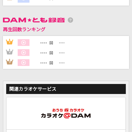
DAMに会員登録・ログインして
カラオケをもっと楽しもう！
再生回数ランキング
----
1
----
回
----
2
----
回
自宅でカラオケ歌い放題！
家族や友達と一緒に！練習にも！
----
3
----
回
関連カラオケサービス