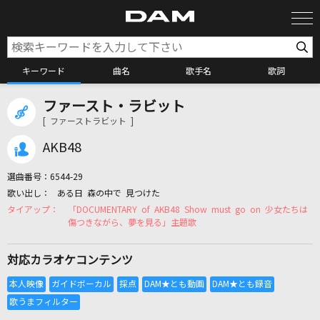
キーワード
曲名
歌手名
歌詞
ファースト・ラビット
カラオケ検索
[ ファーストラビット ]
AKB48
カラオケ店舗検索
選曲番号：
6544-29
ある日 森の中で 見つけた
カラオケリクエスト
「DOCUMENTARY of AKB48 Show must go on 少女たちは
傷つきながら、夢を見る」主題歌
全国りれき
対応カラオケコンテンツ
リアルタイムで歌われている曲の一覧