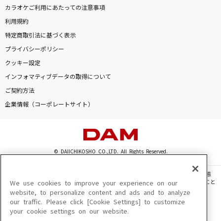
カラオケご利用にあたっての注意事項
利用規約
特定商取引法に基づく表示
プライバシーポリシー
クッキー設定
インフォマティブデータの取得について
ご契約方法
企業情報（コーポレートサイト）
© DAIICHIKOSHO CO.,LTD. All Rights Reserved.
このサイトに掲載されている一切の文章・画像・写真・動画・音声等を、手段や形態
を問わず、著作権法の定める範囲を超えて無断で複製、転載、ファイル化などすること
We use cookies to improve your experience on our
を禁じます。
website, to personalize content and ads and to analyze
our traffic. Please click [Cookie Settings] to customize
楽曲及びコンテンツは、機種によりご利用いただけない場合があります。
your cookie settings on our website.
楽曲及びコンテンツの配信日、配信内容が変更になる場合があります。
楽曲によりMYリスト保存ができない場合があります。