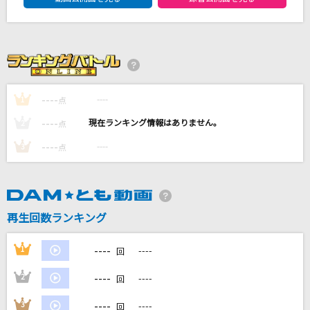
世界が終るまでは…
WANDS
うっせぇわ
Ado
----
----
1
点
[生音]ちりぬるを
----
----
2
点
市川由紀乃
----
----
3
点
KISS OF LIFE
平井堅
もっと見る
再生回数ランキング
----
1
----
回
DAMの新曲・ランキングなど
カラオケ最新情報をチェック！
----
2
----
回
----
3
----
回