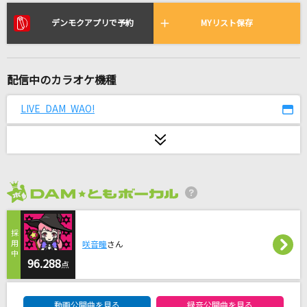
[生音]津軽海峡・冬景色
石川さゆり
デンモクアプリで予約
MYリスト保存
[生音]揺れる想い
ZARD
配信中のカラオケ機種
Shining One
LIVE DAM WAO!
BE:FIRST
パラサイト
DECO*27
2026年8月度
抱きしめたい
Mr.Children
咲音瞳
さん
96.288
オッドストーリー
点
キヨ
DAM★ともボーカルエントリーランキング
動画公開曲を見る
録音公開曲を見る