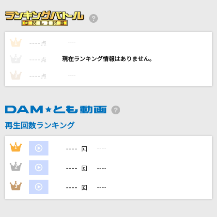
セクシー・アドベンチャー
中村裕介
----
----
1
闇を越えて
点
原田真純
----
----
2
点
----
----
3
点
ワガママで誤魔化さないで
THE ORAL CIGARETTES
Esperanza
再生回数ランキング
西野カナ
----
1
----
回
もっと見る
----
2
----
回
DAMの新曲・ランキングなど
----
3
----
回
カラオケ最新情報をチェック！