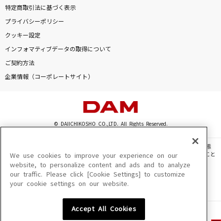
特定商取引法に基づく表示
プライバシーポリシー
クッキー設定
インフォマティブデータの取得について
ご契約方法
企業情報（コーポレートサイト）
© DAIICHIKOSHO CO.,LTD. All Rights Reserved.
このサイトに掲載されている一切の文章・画像・写真・動画・音声等を、手段や形態
を問わず、著作権法の定める範囲を超えて無断で複製、転載、ファイル化などすること
We use cookies to improve your experience on our
を禁じます。
website, to personalize content and ads and to analyze
our traffic. Please click [Cookie Settings] to customize
楽曲及びコンテンツは、機種によりご利用いただけない場合があります。
your cookie settings on our website.
楽曲及びコンテンツの配信日、配信内容が変更になる場合があります。
楽曲によりMYリスト保存ができない場合があります。
Accept All Cookies
JASRAC許諾番号
6602250213Y31015 6602250112Y38026 6602250240Y31015