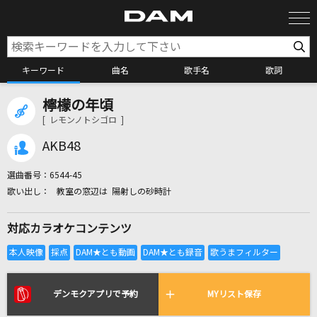
キーワード
曲名
歌手名
歌詞
檸檬の年頃
カラオケ検索
[ レモンノトシゴロ ]
AKB48
カラオケ店舗検索
選曲番号：
6544-45
教室の窓辺は 陽射しの砂時計
カラオケリクエスト
対応カラオケコンテンツ
全国りれき
リアルタイムで歌われている曲の一覧
デンモクアプリで予約
MYリスト保存