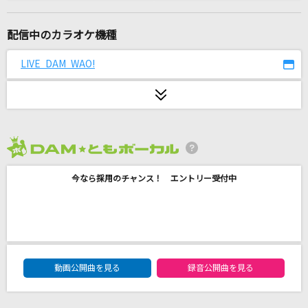
冬のうた
Kiroro
配信中のカラオケ機種
[生音]くちなしの花
LIVE DAM WAO!
渡哲也
君をのせて
井上あずみ
2026年8月度
運命の人
今なら採用のチャンス！ エントリー受付中
藤田麻衣子
[生音]十戒(1984)
中森明菜
DAM★ともボーカルエントリーランキング
Magia
動画公開曲を見る
録音公開曲を見る
Kalafina