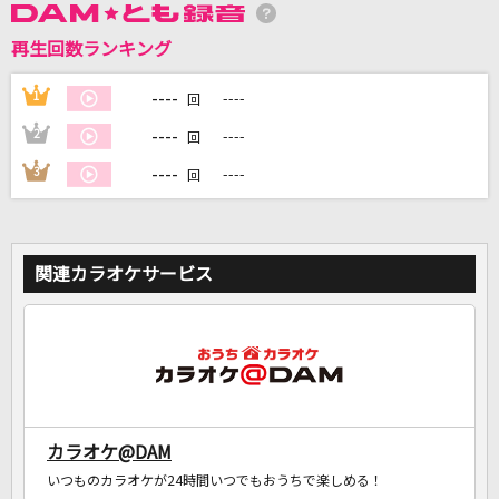
再生回数ランキング
DAMに会員登録・ログインして
カラオケをもっと楽しもう！
----
1
----
回
----
2
----
回
----
3
----
回
自宅でカラオケ歌い放題！
家族や友達と一緒に！練習にも！
関連カラオケサービス
カラオケ@DAM
いつものカラオケが24時間いつでもおうちで楽しめる！