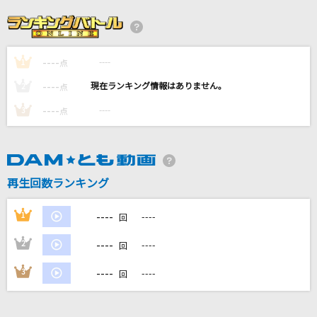
[生音]アイビー
Novelbright
----
----
1
点
ゼロのままでいられたら
----
----
2
点
Official髭男dism
----
----
3
点
[生音]タイミング～Timing～
BLACK BISCUITS
[生音]Tomorrow never knows
再生回数ランキング
Mr.Children
----
1
----
回
もっと見る
----
2
----
回
----
3
----
DAMの新曲・ランキングなど
回
カラオケ最新情報をチェック！