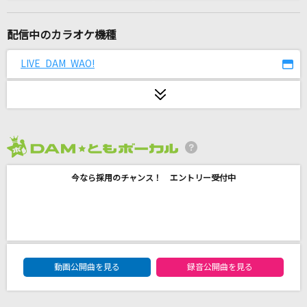
罪の底
[UNDEAD]朔間零(CV.増田俊樹)、羽風薫(CV.細貝圭)、大神晃牙(CV.小野友
樹)、乙狩アドニス(CV.羽多野渉)
配信中のカラオケ機種
LIVE DAM WAO!
[生音]夢一夜
南こうせつ
[生音]1/2
川本真琴(川本真琴 feat.TIGER FAKE FUR)
2026年8月度
lulu.
今なら採用のチャンス！ エントリー受付中
Mrs. GREEN APPLE
あなたに恋をしてみました
chay
DAM★ともボーカルエントリーランキング
動画公開曲を見る
録音公開曲を見る
葡萄
Vivanz Eden