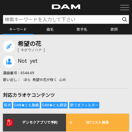
キーワード
曲名
歌手名
歌詞
希望の花
カラオケ検索
[ キボウノハナ ]
Not yet
カラオケ店舗検索
選曲番号：
6544-69
ほら 希望の花が咲く 心の
カラオケリクエスト
対応カラオケコンテンツ
全国りれき
リアルタイムで歌われている曲の一覧
デンモクアプリで予約
MYリスト保存