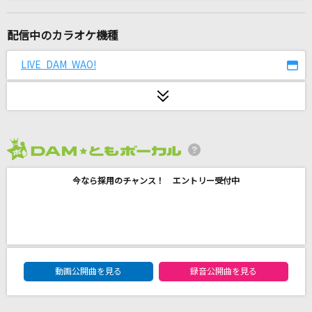
[生音]again
YUI
配信中のカラオケ機種
[生音]幸せ
LIVE DAM WAO!
back number
[生音]メーデー
BUMP OF CHICKEN
2026年8月度
甘えんな
今なら採用のチャンス！ エントリー受付中
Juice=Juice
カクテル
川野夏美
DAM★ともボーカルエントリーランキング
シャルル
動画公開曲を見る
録音公開曲を見る
バルーン