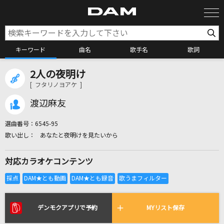
キーワード
曲名
歌手名
歌詞
2人の夜明け
カラオケ検索
[ フタリノヨアケ ]
渡辺麻友
カラオケ店舗検索
選曲番号：
6545-95
あなたと夜明けを見たいから
カラオケリクエスト
対応カラオケコンテンツ
全国りれき
リアルタイムで歌われている曲の一覧
デンモクアプリで予約
MYリスト保存