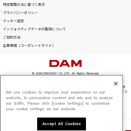
特定商取引法に基づく表示
プライバシーポリシー
クッキー設定
インフォマティブデータの取得について
ご契約方法
企業情報（コーポレートサイト）
© DAIICHIKOSHO CO.,LTD. All Rights Reserved.
このサイトに掲載されている一切の文章・画像・写真・動画・音声等を、手段や形態
を問わず、著作権法の定める範囲を超えて無断で複製、転載、ファイル化などすること
We use cookies to improve your experience on our
を禁じます。
website, to personalize content and ads and to analyze
our traffic. Please click [Cookie Settings] to customize
楽曲及びコンテンツは、機種によりご利用いただけない場合があります。
your cookie settings on our website.
楽曲及びコンテンツの配信日、配信内容が変更になる場合があります。
楽曲によりMYリスト保存ができない場合があります。
Accept All Cookies
JASRAC許諾番号
6602250213Y31015 6602250112Y38026 6602250240Y31015