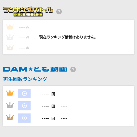
ひとり上手
研ナオコ
----
----
1
[生音]魔法にかけられて
点
Saucy Dog
----
----
2
点
----
----
3
点
[生音]それを愛と呼ぶなら
Uru
BORN TO BE
再生回数ランキング
PRODUCE 101 JAPAN 新世界
----
1
----
回
もっと見る
----
2
----
回
DAMの新曲・ランキングなど
----
3
----
回
カラオケ最新情報をチェック！