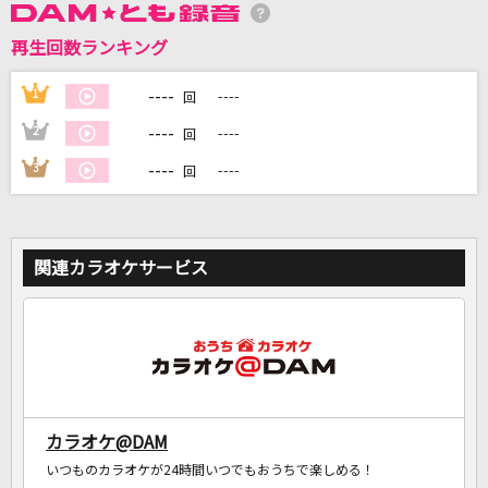
再生回数ランキング
DAMに会員登録・ログインして
カラオケをもっと楽しもう！
----
1
----
回
----
2
----
回
----
3
----
回
自宅でカラオケ歌い放題！
家族や友達と一緒に！練習にも！
関連カラオケサービス
カラオケ@DAM
いつものカラオケが24時間いつでもおうちで楽しめる！