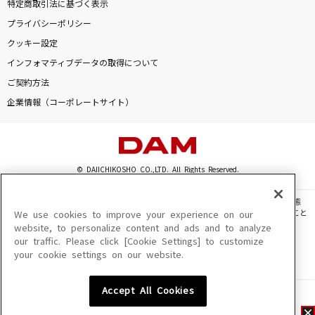
特定商取引法に基づく表示
プライバシーポリシー
クッキー設定
インフォマティブデータの取得について
ご契約方法
企業情報（コーポレートサイト）
© DAIICHIKOSHO CO.,LTD. All Rights Reserved.
このサイトに掲載されている一切の文章・画像・写真・動画・音声等を、手段や形態
を問わず、著作権法の定める範囲を超えて無断で複製、転載、ファイル化などすること
We use cookies to improve your experience on our
を禁じます。
website, to personalize content and ads and to analyze
our traffic. Please click [Cookie Settings] to customize
楽曲及びコンテンツは、機種によりご利用いただけない場合があります。
your cookie settings on our website.
楽曲及びコンテンツの配信日、配信内容が変更になる場合があります。
楽曲によりMYリスト保存ができない場合があります。
Accept All Cookies
JASRAC許諾番号
6602250213Y31015 6602250112Y38026 6602250240Y31015
6602250241Y45122