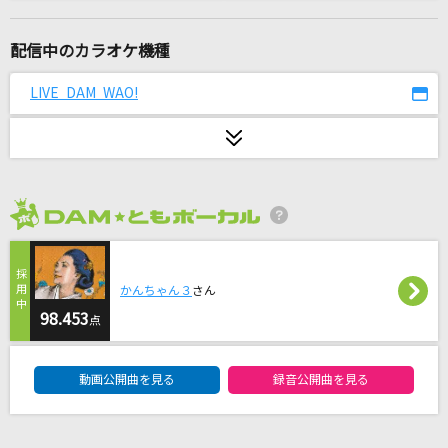
[生音]あぁ、もう。
Saucy Dog
配信中のカラオケ機種
ちぎれた翼
LIVE DAM WAO!
20th Century
超孤独ライオン
≒JOY
2026年8月度
FRUITS ZIPPERメドレー
FRUITS ZIPPERメドレー
かんちゃん３
さん
僕は僕を好きになる
98.453
点
乃木坂46
DAM★ともボーカルエントリーランキング
動画公開曲を見る
録音公開曲を見る
[生音]高嶺の花子さん
back number