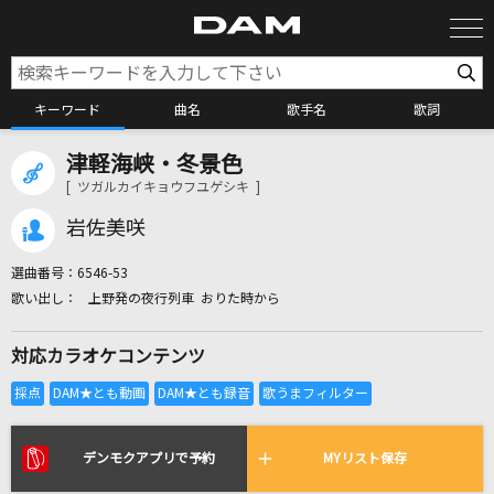
キーワード
曲名
歌手名
歌詞
津軽海峡・冬景色
カラオケ検索
[ ツガルカイキョウフユゲシキ ]
岩佐美咲
カラオケ店舗検索
選曲番号：
6546-53
上野発の夜行列車 おりた時から
カラオケリクエスト
対応カラオケコンテンツ
全国りれき
リアルタイムで歌われている曲の一覧
デンモクアプリで予約
MYリスト保存