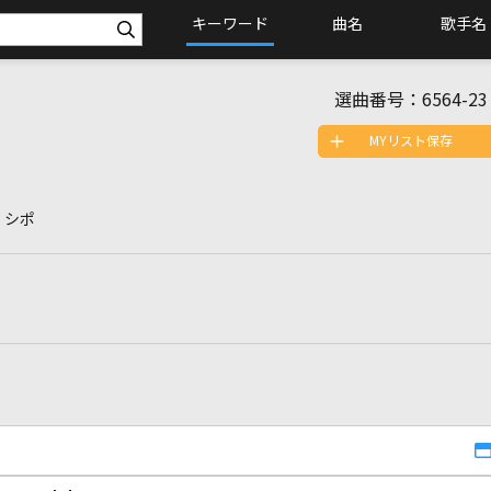
キーワード
曲名
歌手名
選曲番号：
6564-23
MYリスト保存
 シポ