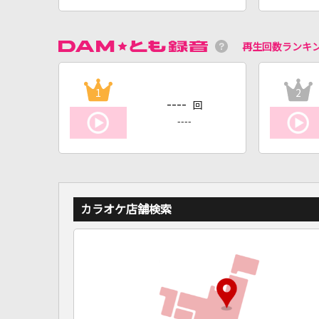
再生回数ランキ
1
2
----
回
----
カラオケ店舗検索