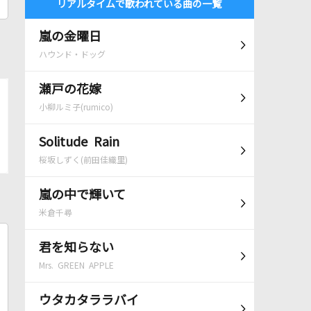
リアルタイムで歌われている曲の一覧
嵐の金曜日
ハウンド・ドッグ
瀬戸の花嫁
小柳ルミ子(rumico)
Solitude Rain
桜坂しずく(前田佳織里)
嵐の中で輝いて
米倉千尋
君を知らない
Mrs. GREEN APPLE
ウタカタララバイ