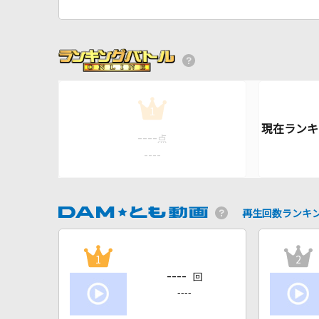
1
----
点
----
再生回数ランキ
1
2
----
回
----