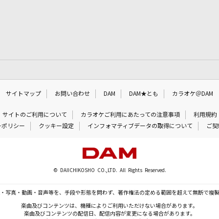
サイトマップ
お問い合わせ
DAM
DAM★とも
カラオケ＠DAM
サイトのご利用について
カラオケご利用にあたっての注意事項
利用規約
ーポリシー
クッキー設定
インフォマティブデータの取得について
ご契
© DAIICHIKOSHO CO.,LTD. All Rights Reserved.
・写真・動画・音声等を、手段や形態を問わず、著作権法の定める範囲を超えて無断で複
楽曲及びコンテンツは、機種によりご利用いただけない場合があります。
楽曲及びコンテンツの配信日、配信内容が変更になる場合があります。