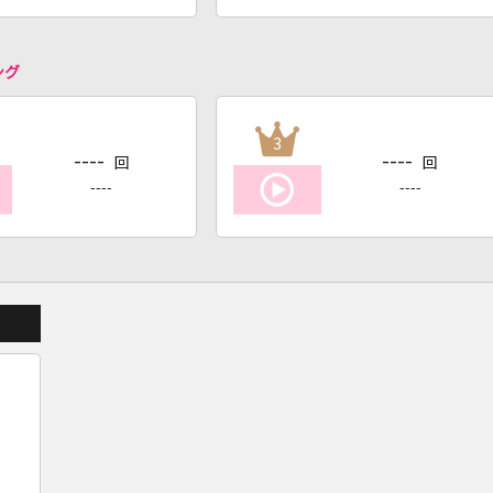
ング
3
----
----
回
回
----
----