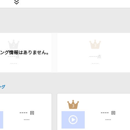
2
3
----
----
点
点
----
----
ング
3
----
----
回
回
----
----