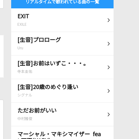
リアルタイムで歌われている曲の一覧
EXIT
EXILE
[生音]プロローグ
Uru
[生音]お前はいずこ・・・。
寺本圭佑
[生音]20歳のめぐり逢い
シグナル
ただお前がいい
中村雅俊
マーシャル・マキシマイザー fea