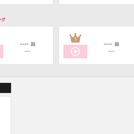
ング
3
----
----
回
回
----
----