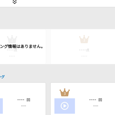
2
3
----
----
点
点
----
----
ング
3
----
----
回
回
----
----