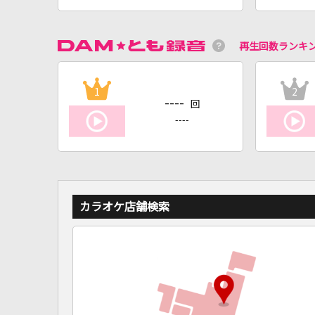
再生回数ランキ
1
2
----
回
----
カラオケ店舗検索