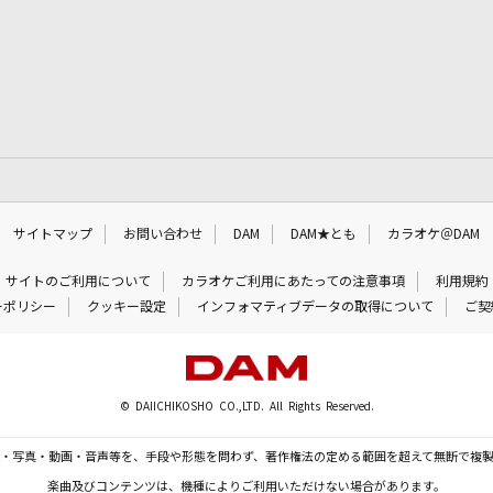
サイトマップ
お問い合わせ
DAM
DAM★とも
カラオケ＠DAM
サイトのご利用について
カラオケご利用にあたっての注意事項
利用規約
ーポリシー
クッキー設定
インフォマティブデータの取得について
ご契
© DAIICHIKOSHO CO.,LTD. All Rights Reserved.
・写真・動画・音声等を、手段や形態を問わず、著作権法の定める範囲を超えて無断で複
楽曲及びコンテンツは、機種によりご利用いただけない場合があります。