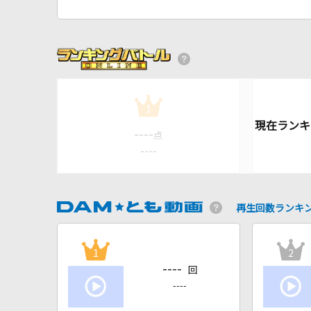
1
----
点
----
再生回数ランキ
1
2
----
回
----