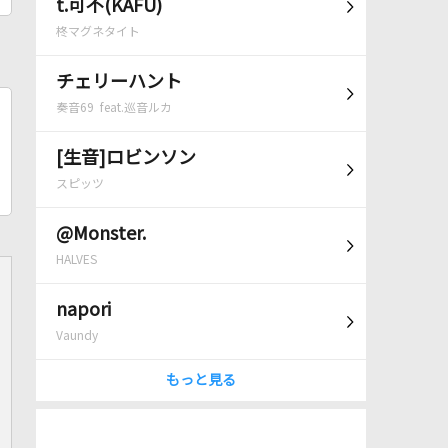
t.可不(KAFU)
柊マグネタイト
チェリーハント
奏音69 feat.巡音ルカ
[生音]ロビンソン
スピッツ
@Monster.
HALVES
napori
Vaundy
もっと見る