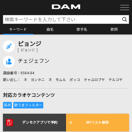
キーワード
曲名
歌手名
歌詞
ピョンジ
カラオケ検索
[ ピョンジ ]
チェジェフン
カラオケ店舗検索
選曲番号：
6564-84
ネ ヨンホニ ネ モムル ポッコ チャユロプケ テルコヤ
カラオケリクエスト
対応カラオケコンテンツ
全国りれき
リアルタイムで歌われている曲の一覧
デンモクアプリで予約
MYリスト保存