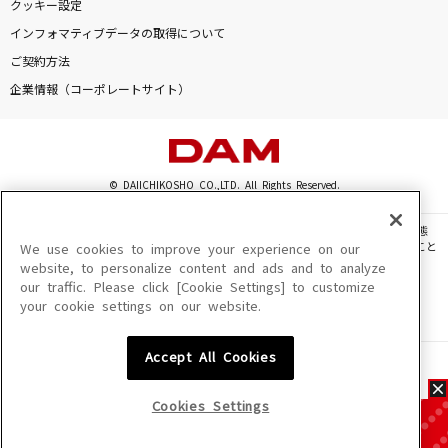
クッキー設定
インフォマティブデータの取得について
ご契約方法
企業情報（コーポレートサイト）
© DAIICHIKOSHO CO.,LTD. All Rights Reserved.
このサイトに掲載されている一切の文章・画像・写真・動画・音声等を、手段や形態
を問わず、著作権法の定める範囲を超えて無断で複製、転載、ファイル化などすること
We use cookies to improve your experience on our
を禁じます。
website, to personalize content and ads and to analyze
our traffic. Please click [Cookie Settings] to customize
楽曲及びコンテンツは、機種によりご利用いただけない場合があります。
your cookie settings on our website.
楽曲及びコンテンツの配信日、配信内容が変更になる場合があります。
楽曲によりMYリスト保存ができない場合があります。
Accept All Cookies
JASRAC許諾番号
6602250213Y31015 6602250112Y38026 6602250240Y31015
6602250241Y45122
Cookies Settings
NexTone許諾番号
ID000002945 ID000002947 ID000002937 ID000002938