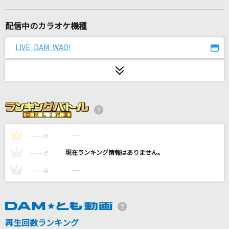
ヒーロー(Holding Out For a Hero)
麻倉未稀
配信中のカラオケ機種
真っ白
LIVE DAM WAO!
藤井 風
[生音]天体観測
BUMP OF CHICKEN
スターダスト
Official髭男dism
----
----
1
点
----
----
2
点
[生音]黄色
----
----
3
点
back number
黒髪海峡
藤崎詩乃
再生回数ランキング