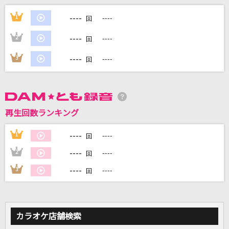
ブリキノダンス
----
1
----
回
日向電工
----
2
----
回
一方通行、恋の罠
----
3
----
回
超ときめき宣伝部(ときめき宣伝部)
[生音]さよならの向う側
山口百恵
再生回数ランキング
[生音]いとしのエリー
----
1
----
回
サザンオールスターズ
----
2
----
回
もっと見る
----
3
----
回
DAMの新曲・ランキングなど
カラオケ最新情報をチェック！
カラオケ店舗検索