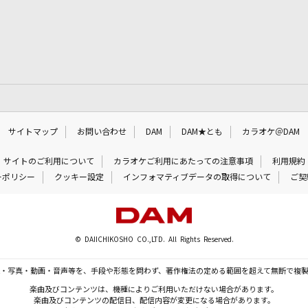
サイトマップ
お問い合わせ
DAM
DAM★とも
カラオケ＠DAM
サイトのご利用について
カラオケご利用にあたっての注意事項
利用規約
ーポリシー
クッキー設定
インフォマティブデータの取得について
ご契
© DAIICHIKOSHO CO.,LTD. All Rights Reserved.
・写真・動画・音声等を、手段や形態を問わず、著作権法の定める範囲を超えて無断で複
楽曲及びコンテンツは、機種によりご利用いただけない場合があります。
楽曲及びコンテンツの配信日、配信内容が変更になる場合があります。