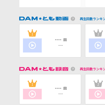
再生回数ランキ
1
2
----
回
----
再生回数ランキ
1
2
----
回
----