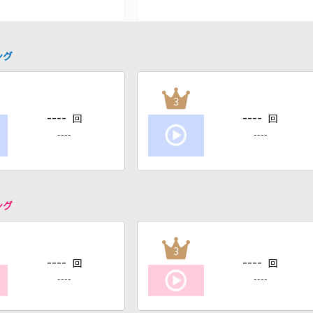
ング
3
----
----
回
回
----
----
ング
3
----
----
回
回
----
----