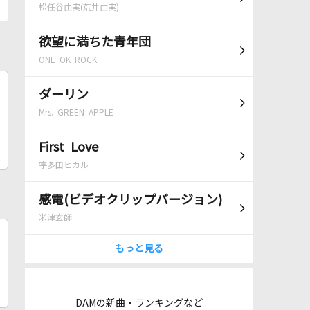
松任谷由実(荒井由実)
欲望に満ちた青年団
ONE OK ROCK
ダーリン
Mrs. GREEN APPLE
First Love
宇多田ヒカル
感電(ビデオクリップバージョン)
米津玄師
もっと見る
DAMの新曲・ランキングなど