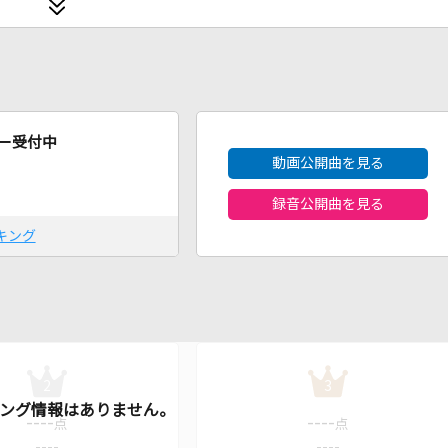
2026年8月度
ー受付中
動画公開曲を見る
録音公開曲を見る
キング
2
3
----
----
点
点
----
----