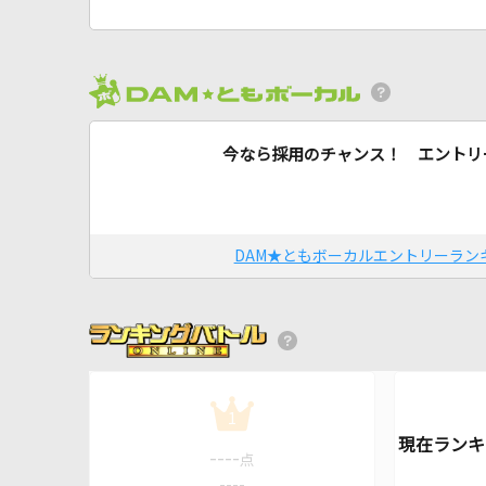
今なら採用のチャンス！ エントリ
DAM★ともボーカルエントリーラン
1
----
点
----