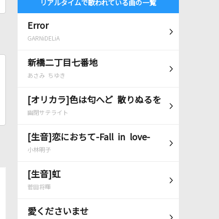
リアルタイムで歌われている曲の一覧
Error
GARNiDELiA
新橋二丁目七番地
あさみ ちゆき
[オリカラ]色は匂へど 散りぬるを
幽閉サテライト
[生音]恋におちて-Fall in love-
小林明子
[生音]虹
菅田将暉
愛くださいませ