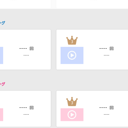
ング
3
----
----
回
回
----
----
ング
3
----
----
回
回
----
----