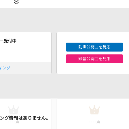
2026年8月度
ー受付中
動画公開曲を見る
録音公開曲を見る
キング
2
3
----
----
点
点
----
----