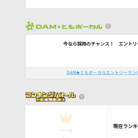
今なら採用のチャンス！ エントリ
DAM★ともボーカルエントリーラン
1
----
点
----