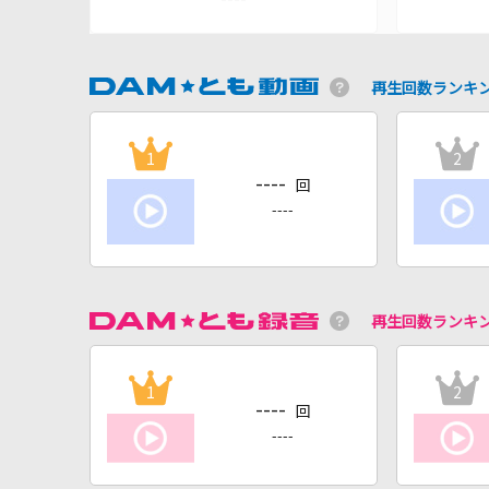
再生回数ランキ
1
2
----
回
----
再生回数ランキ
1
2
----
回
----