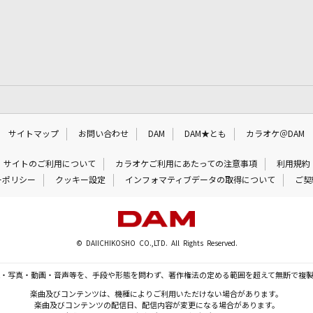
サイトマップ
お問い合わせ
DAM
DAM★とも
カラオケ＠DAM
サイトのご利用について
カラオケご利用にあたっての注意事項
利用規約
ーポリシー
クッキー設定
インフォマティブデータの取得について
ご契
© DAIICHIKOSHO CO.,LTD. All Rights Reserved.
・写真・動画・音声等を、手段や形態を問わず、著作権法の定める範囲を超えて無断で複
楽曲及びコンテンツは、機種によりご利用いただけない場合があります。
楽曲及びコンテンツの配信日、配信内容が変更になる場合があります。