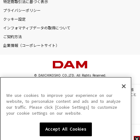
特定商取引法に基づく表示
プライバシーポリシー
クッキー設定
インフォマティブデータの取得について
ご契約方法
企業情報（コーポレートサイト）
© DAIICHIKOSHO CO.,LTD. All Rights Reserved.
このサイトに掲載されている一切の文章・画像・写真・動画・音声等を、手段や形態
を問わず、著作権法の定める範囲を超えて無断で複製、転載、ファイル化などすること
We use cookies to improve your experience on our
を禁じます。
website, to personalize content and ads and to analyze
our traffic. Please click [Cookie Settings] to customize
楽曲及びコンテンツは、機種によりご利用いただけない場合があります。
your cookie settings on our website.
楽曲及びコンテンツの配信日、配信内容が変更になる場合があります。
楽曲によりMYリスト保存ができない場合があります。
Accept All Cookies
JASRAC許諾番号
6602250213Y31015 6602250112Y38026 6602250240Y31015
6602250241Y45122