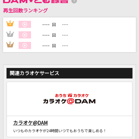
再生回数ランキング
DAMに会員登録・ログインして
カラオケをもっと楽しもう！
----
1
----
回
----
2
----
回
----
3
----
回
自宅でカラオケ歌い放題！
家族や友達と一緒に！練習にも！
関連カラオケサービス
カラオケ@DAM
いつものカラオケが24時間いつでもおうちで楽しめる！