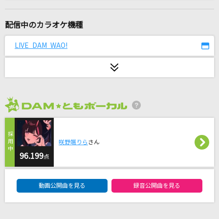
[生音]クリスマスキャロルの頃には
稲垣潤一
配信中のカラオケ機種
好きすぎて滅！
LIVE DAM WAO!
M!LK
[生音]シュガーソングとビターステップ
UNISON SQUARE GARDEN
2026年8月度
突然GIRL
渡辺曜(斉藤朱夏)
咲野端りら
さん
かわいいさがしてくれますか？
96.199
点
CUTIE STREET
DAM★ともボーカルエントリーランキング
動画公開曲を見る
録音公開曲を見る
催し
大森元貴