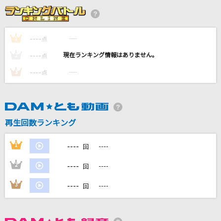
[生音]CLOUDY HEART
BOOWY
----
----
1
点
チルノのパーフェクトさんすう教室
----
----
2
点
イオシス/miko(Alternative ending),quim(IOSYS)
----
----
3
点
[生音]TSUNAMI
サザンオールスターズ
Butterfly Core
再生回数ランキング
VALSHE
----
1
----
回
もっと見る
----
2
----
回
DAMの新曲・ランキングなど
----
3
----
回
カラオケ最新情報をチェック！