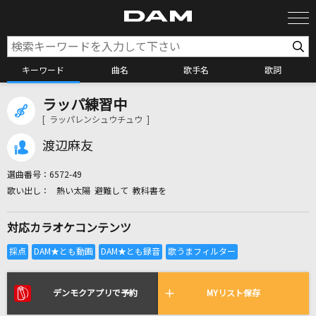
キーワード
曲名
歌手名
歌詞
ラッパ練習中
カラオケ検索
[ ラッパレンシュウチュウ ]
渡辺麻友
カラオケ店舗検索
選曲番号：
6572-49
熱い太陽 避難して 教科書を
カラオケリクエスト
対応カラオケコンテンツ
全国りれき
リアルタイムで歌われている曲の一覧
デンモクアプリで予約
MYリスト保存