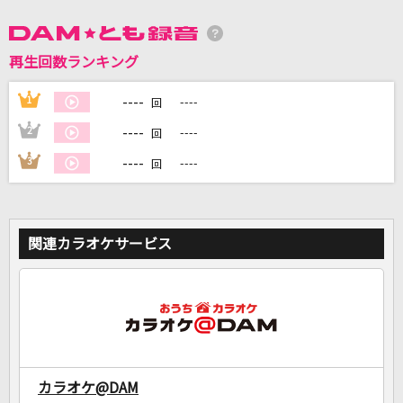
DAMに会員登録・ログインして
再生回数ランキング
カラオケをもっと楽しもう！
----
1
----
回
----
2
----
回
----
3
----
回
自宅でカラオケ歌い放題！
家族や友達と一緒に！練習にも！
関連カラオケサービス
カラオケ@DAM