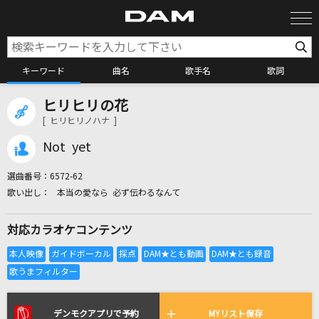
キーワード
曲名
歌手名
歌詞
ヒリヒリの花
カラオケ検索
[ ヒリヒリノハナ ]
Not yet
カラオケ店舗検索
選曲番号：
6572-62
本当の愛なら 必ず伝わるなんて
カラオケリクエスト
対応カラオケコンテンツ
全国りれき
リアルタイムで歌われている曲の一覧
デンモクアプリで予約
MYリスト保存