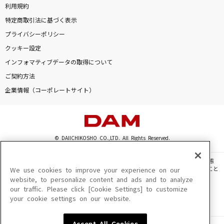
利用規約
特定商取引法に基づく表示
プライバシーポリシー
クッキー設定
インフォマティブデータの取得について
ご契約方法
企業情報（コーポレートサイト）
© DAIICHIKOSHO CO.,LTD. All Rights Reserved.
このサイトに掲載されている一切の文章・画像・写真・動画・音声等を、手段や形態
を問わず、著作権法の定める範囲を超えて無断で複製、転載、ファイル化などすること
We use cookies to improve your experience on our
を禁じます。
website, to personalize content and ads and to analyze
our traffic. Please click [Cookie Settings] to customize
楽曲及びコンテンツは、機種によりご利用いただけない場合があります。
your cookie settings on our website.
楽曲及びコンテンツの配信日、配信内容が変更になる場合があります。
楽曲によりMYリスト保存ができない場合があります。