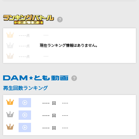
[生音]チェリー
スピッツ
爆裂愛してる
----
----
1
点
M!LK
----
----
2
点
アカイシンキロウ
----
----
3
点
SUPER EIGHT
HOTEL NINE STAR
EBiDAN (恵比寿学園男子部)
再生回数ランキング
もっと見る
----
1
----
回
----
2
----
DAMの新曲・ランキングなど
回
カラオケ最新情報をチェック！
----
3
----
回