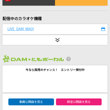
恋月夜
竹内力(RIKI)
配信中のカラオケ機種
[生音]晴る
ヨルシカ
LIVE DAM WAO!
願い
sumika
[良音]本能
2026年8月度
椎名林檎
今なら採用のチャンス！ エントリー受付中
るっせぇ女
ヤングスキニー
おんじい
DAM★ともボーカルエントリーランキング
西山琳久
動画公開曲を見る
録音公開曲を見る