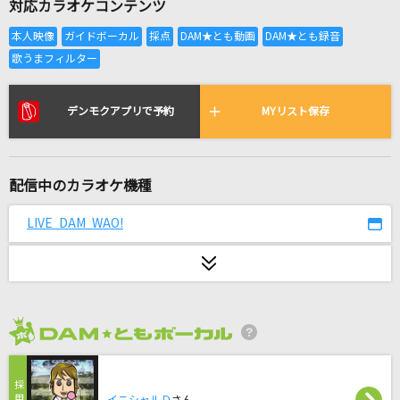
対応カラオケコンテンツ
366日
川崎鷹也
まちがいさがし
菅田将暉
デンモクアプリで予約
MYリスト保存
[生音]奇跡の地球
桑田佳祐&Mr.Children
配信中のカラオケ機種
花束
LIVE DAM WAO!
back number
愛くださいませ
≠ME
2026年8月度
飛ぶ時
yama