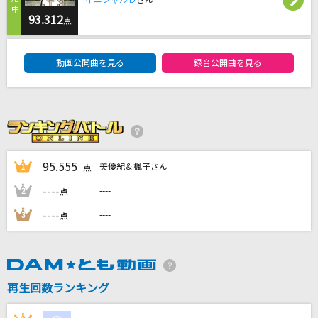
イニシャルＤ
さん
ココロオドル
93.312
点
nobodyknows+(nobodyknows)
DAM★ともボーカルエントリーランキング
イエスタデイ
動画公開曲を見る
録音公開曲を見る
Official髭男dism
バラ色の日々
THE YELLOW MONKEY
95.555
美優紀＆楓子さん
1
点
大不正解
----
----
2
back number
点
----
----
3
点
もっと見る
DAMの新曲・ランキングなど
カラオケ最新情報をチェック！
再生回数ランキング