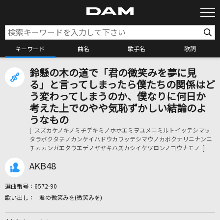
キーワード
曲名
歌手名
歌詞
鈴懸の木の道で「君の微笑みを夢に見
カラオケ検索
る」と言ってしまったら僕たちの関係はど
う変わってしまうのか、僕なりに何日か
考えた上でのやや気恥ずかしい結論のよ
カラオケ店舗検索
うなもの
[ スズカケノキノミチデキミノホホエミヲユメニミルトイッテシマッ
タラボクタチノカンケイハドウカワッテシマウノカボクナリニナンニ
カラオケリクエスト
チカカンガエタウエデノヤヤキハズカシイケツロンノヨウナモノ ]
AKB48
全国りれき
選曲番号：
6572-90
君の微笑みを(微笑みを)
リアルタイムで歌われている曲の一覧