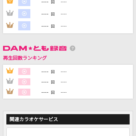
----
1
----
回
----
2
----
回
DAMに会員登録・ログインして
カラオケをもっと楽しもう！
----
3
----
回
自宅でカラオケ歌い放題！
再生回数ランキング
家族や友達と一緒に！練習にも！
----
1
----
回
----
2
----
回
----
3
----
回
関連カラオケサービス